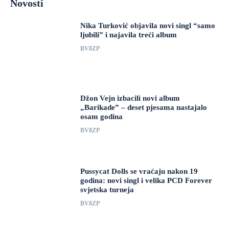
Novosti
Nika Turković objavila novi singl “samo
ljubili” i najavila treći album
BV8ZP
Džon Vejn izbacili novi album
„Barikade” – deset pjesama nastajalo
osam godina
BV8ZP
Pussycat Dolls se vraćaju nakon 19
godina: novi singl i velika PCD Forever
svjetska turneja
BV8ZP