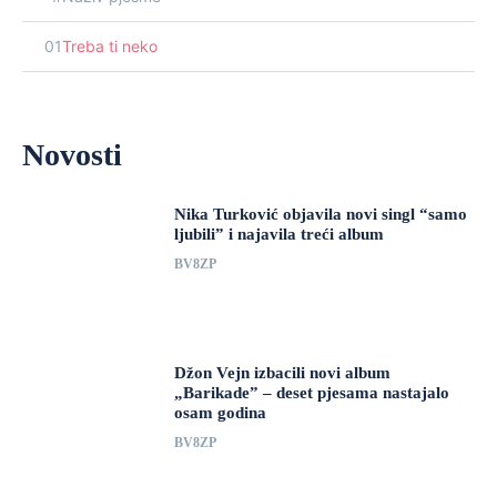
01
Treba ti neko
Novosti
Nika Turković objavila novi singl “samo
ljubili” i najavila treći album
BV8ZP
Džon Vejn izbacili novi album
„Barikade” – deset pjesama nastajalo
osam godina
BV8ZP