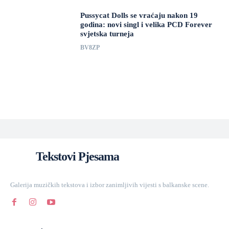
Pussycat Dolls se vraćaju nakon 19
godina: novi singl i velika PCD Forever
svjetska turneja
BV8ZP
Tekstovi Pjesama
Galerija muzičkih tekstova i izbor zanimljivih vijesti s balkanske scene.