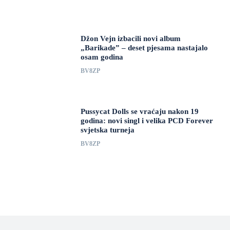
Džon Vejn izbacili novi album
„Barikade” – deset pjesama nastajalo
osam godina
BV8ZP
Pussycat Dolls se vraćaju nakon 19
godina: novi singl i velika PCD Forever
svjetska turneja
BV8ZP