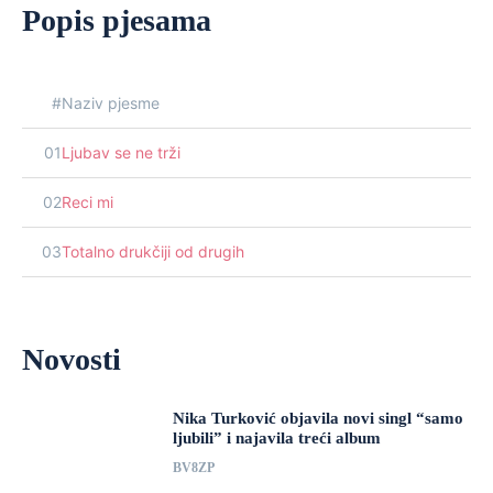
Popis pjesama
#
Naziv pjesme
01
Ljubav se ne trži
02
Reci mi
03
Totalno drukčiji od drugih
Novosti
Nika Turković objavila novi singl “samo
ljubili” i najavila treći album
BV8ZP