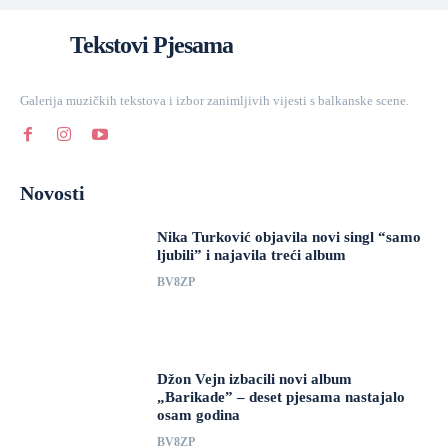
Tekstovi Pjesama
Galerija muzičkih tekstova i izbor zanimljivih vijesti s balkanske scene.
Novosti
Nika Turković objavila novi singl “samo
ljubili” i najavila treći album
BV8ZP
Džon Vejn izbacili novi album
„Barikade” – deset pjesama nastajalo
osam godina
BV8ZP