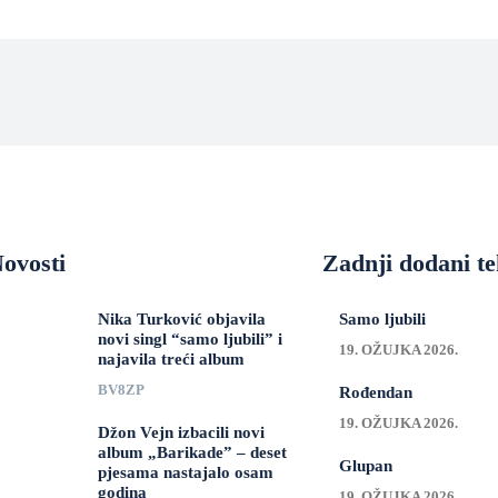
ovosti
Zadnji dodani te
Nika Turković objavila
Samo ljubili
novi singl “samo ljubili” i
19. OŽUJKA 2026.
najavila treći album
BV8ZP
Rođendan
19. OŽUJKA 2026.
Džon Vejn izbacili novi
album „Barikade” – deset
Glupan
pjesama nastajalo osam
godina
19. OŽUJKA 2026.