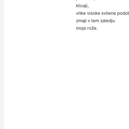
klicaji,
vitke visoke svilene podo
zmaji v tem zaledju
moje rože.