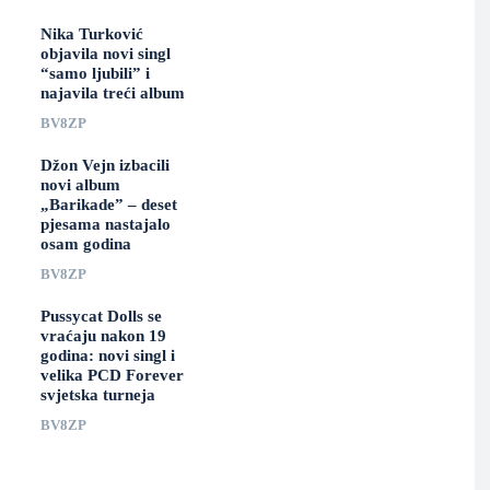
Nika Turković
objavila novi singl
“samo ljubili” i
najavila treći album
BV8ZP
Džon Vejn izbacili
novi album
„Barikade” – deset
pjesama nastajalo
osam godina
BV8ZP
Pussycat Dolls se
vraćaju nakon 19
godina: novi singl i
velika PCD Forever
svjetska turneja
BV8ZP