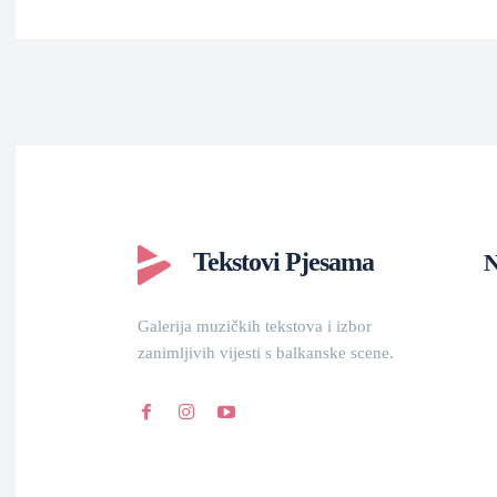
Tekstovi Pjesama
N
Galerija muzičkih tekstova i izbor
zanimljivih vijesti s balkanske scene.