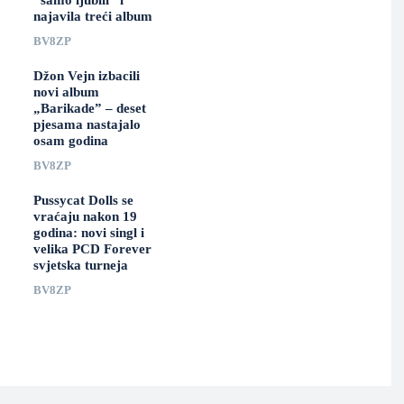
“samo ljubili” i
najavila treći album
BV8ZP
Džon Vejn izbacili
novi album
„Barikade” – deset
pjesama nastajalo
osam godina
BV8ZP
Pussycat Dolls se
vraćaju nakon 19
godina: novi singl i
velika PCD Forever
svjetska turneja
BV8ZP