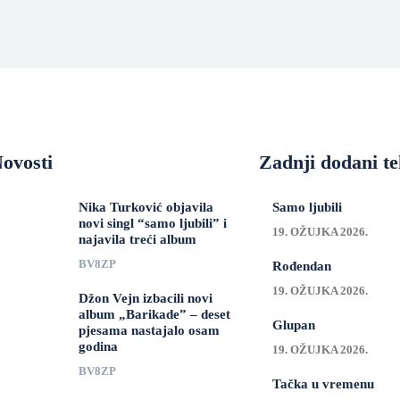
ovosti
Zadnji dodani te
Nika Turković objavila
Samo ljubili
novi singl “samo ljubili” i
19. OŽUJKA 2026.
najavila treći album
BV8ZP
Rođendan
19. OŽUJKA 2026.
Džon Vejn izbacili novi
album „Barikade” – deset
Glupan
pjesama nastajalo osam
godina
19. OŽUJKA 2026.
BV8ZP
Tačka u vremenu