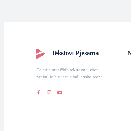
Tekstovi Pjesama
N
Galerija muzičkih tekstova i izbor
zanimljivih vijesti s balkanske scene.