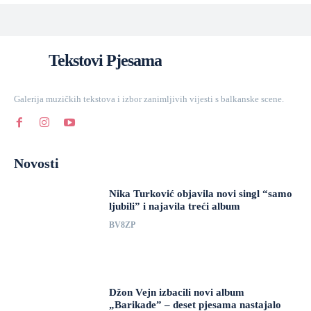
Tekstovi Pjesama
Galerija muzičkih tekstova i izbor zanimljivih vijesti s balkanske scene.
Novosti
Nika Turković objavila novi singl “samo
ljubili” i najavila treći album
BV8ZP
Džon Vejn izbacili novi album
„Barikade” – deset pjesama nastajalo