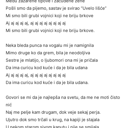
Među zažarene tipove i začuđene žene
Pošli smo da pijemo, sastav je svirao “Uvelo lišće”
Mi smo bili grubi vojnici koji ne briju brkove
Aj aj aj aj aj, aj aj aj aj aj aj aj aj
Mi smo bili grubi vojnici koji ne briju brkove.
Neka bleda punca na vogalu mi je namignila
Mimo druge ko da grem, bila je neodoljiva
Sestre je mlatijo, o ljubomori ona mi je pričala
Da ima curicu kod kuće i da je bila udana
Aj aj aj aj aj, aj aj aj aj aj aj aj aj
Da ima curicu kod kuće i da je bila udana.
Govori se mi da je najlepša na svetu, da me ne moti čisto
nić
Naj me pelje kam drugam, dok veje sekaj perja.
Ujutro dok smo trčali u krug, na kapiji je stajala
U nekom starom sivom kaputu i nije se smijala.