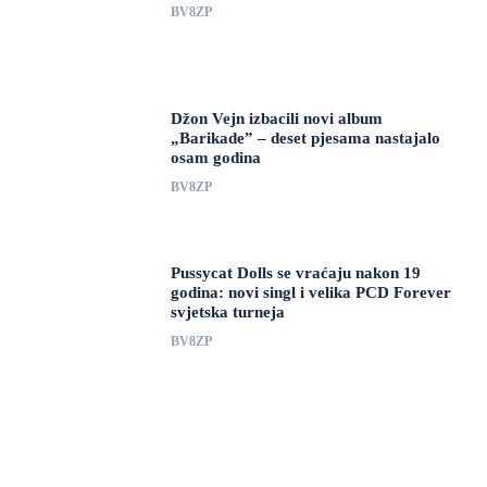
BV8ZP
Džon Vejn izbacili novi album
„Barikade” – deset pjesama nastajalo
osam godina
BV8ZP
Pussycat Dolls se vraćaju nakon 19
godina: novi singl i velika PCD Forever
svjetska turneja
BV8ZP