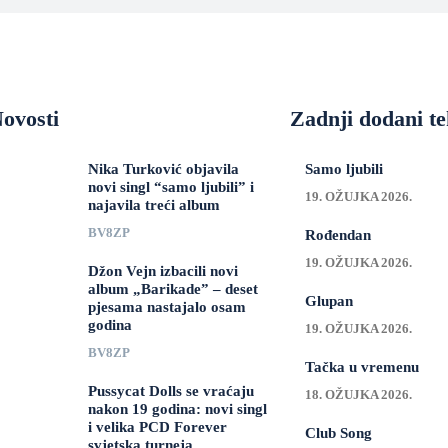
ovosti
Zadnji dodani te
Nika Turković objavila
Samo ljubili
novi singl “samo ljubili” i
19. OŽUJKA 2026.
najavila treći album
BV8ZP
Rođendan
19. OŽUJKA 2026.
Džon Vejn izbacili novi
album „Barikade” – deset
Glupan
pjesama nastajalo osam
godina
19. OŽUJKA 2026.
BV8ZP
Tačka u vremenu
Pussycat Dolls se vraćaju
18. OŽUJKA 2026.
nakon 19 godina: novi singl
i velika PCD Forever
Club Song
svjetska turneja