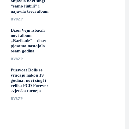
objavila novi singl
“samo ljubili” i
najavila treći album
BV8ZP
Džon Vejn izbacili
novi album
„Barikade” – deset
pjesama nastajalo
osam godina
BV8ZP
Pussycat Dolls se
vraćaju nakon 19
godina: novi singl i
velika PCD Forever
svjetska turneja
BV8ZP