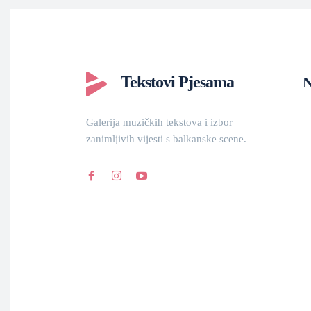
Tekstovi Pjesama
N
Galerija muzičkih tekstova i izbor
zanimljivih vijesti s balkanske scene.