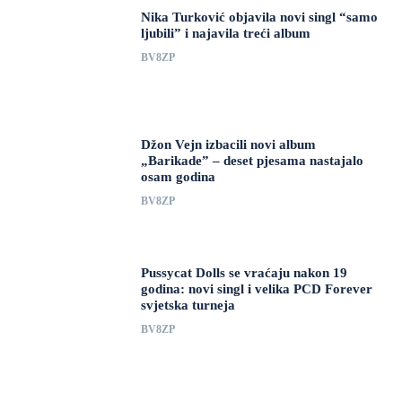
Nika Turković objavila novi singl “samo
ljubili” i najavila treći album
BV8ZP
Džon Vejn izbacili novi album
„Barikade” – deset pjesama nastajalo
osam godina
BV8ZP
Pussycat Dolls se vraćaju nakon 19
godina: novi singl i velika PCD Forever
svjetska turneja
BV8ZP