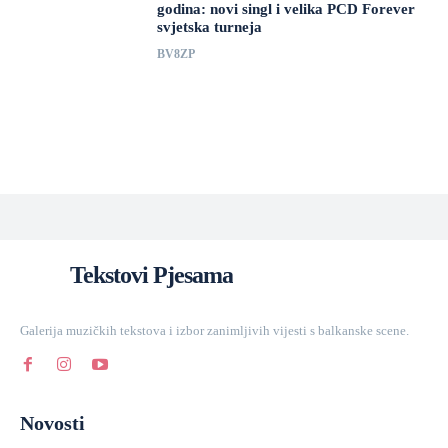
godina: novi singl i velika PCD Forever
svjetska turneja
BV8ZP
Tekstovi Pjesama
Galerija muzičkih tekstova i izbor zanimljivih vijesti s balkanske scene.
Novosti