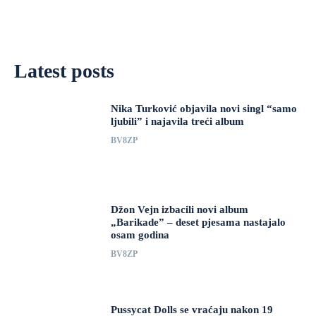
Latest posts
Nika Turković objavila novi singl “samo
ljubili” i najavila treći album
BV8ZP
Džon Vejn izbacili novi album
„Barikade” – deset pjesama nastajalo
osam godina
BV8ZP
Pussycat Dolls se vraćaju nakon 19