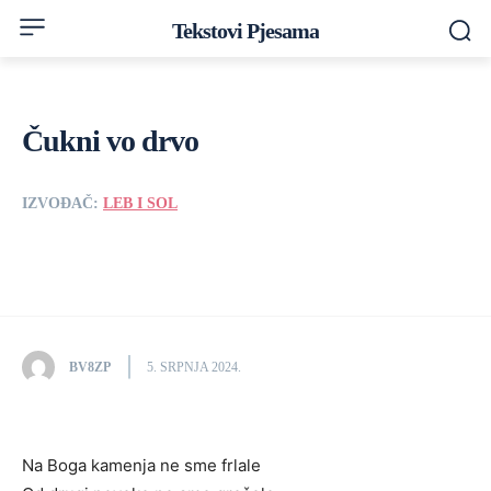
Tekstovi Pjesama
Čukni vo drvo
IZVOĐAČ:
LEB I SOL
BV8ZP
5. SRPNJA 2024.
Na Boga kamenja ne sme frlale