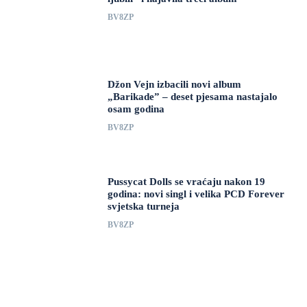
BV8ZP
Džon Vejn izbacili novi album
„Barikade” – deset pjesama nastajalo
osam godina
BV8ZP
Pussycat Dolls se vraćaju nakon 19
godina: novi singl i velika PCD Forever
svjetska turneja
BV8ZP