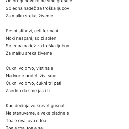
Od drugi poveke ne sme grešele
So edna nadež za troška ljubov
Za malku sreka, živeme
Pesni stihovi, celi fermani
Noki nespani, solzi soleni
So edna nadež za troška ljubov
Za malku sreka živeme
Čukni vo drvo, vistina e
Nadvor e prolet, živi sme
Čukni vo drvo, čukni tri pati
Zaedno da sme jas i ti
Kao dečinja vo krevet gušnati
Ne stanuvame, a veke pladne e
Toa e ova, ova e toa
Toa e toa, toa e se