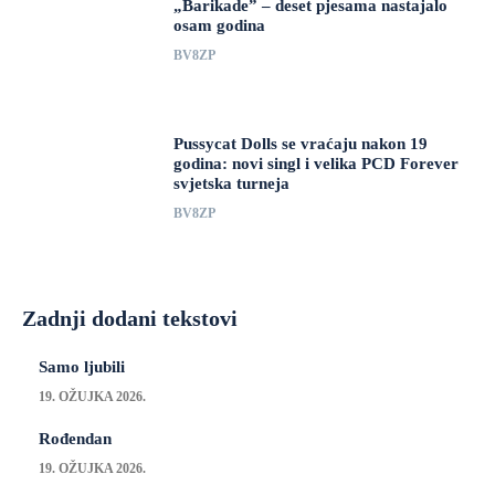
„Barikade” – deset pjesama nastajalo
osam godina
BV8ZP
Pussycat Dolls se vraćaju nakon 19
godina: novi singl i velika PCD Forever
svjetska turneja
BV8ZP
Zadnji dodani tekstovi
Samo ljubili
19. OŽUJKA 2026.
Rođendan
19. OŽUJKA 2026.