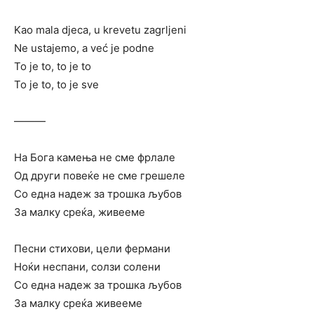
Kao mala djeca, u krevetu zagrljeni
Ne ustajemo, a već je podne
To je to, to je to
To je to, to je sve
———
На Бога камења не сме фрлале
Од други повеќе не сме грешеле
Со една надеж за трошка љубов
За малку среќа, живееме
Песни стихови, цели фермани
Ноќи неспани, солзи солени
Со една надеж за трошка љубов
За малку среќа живееме