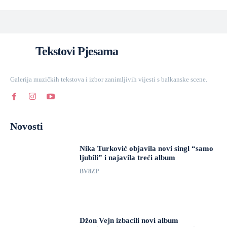
Tekstovi Pjesama
Galerija muzičkih tekstova i izbor zanimljivih vijesti s balkanske scene.
Novosti
Nika Turković objavila novi singl “samo
ljubili” i najavila treći album
BV8ZP
Džon Vejn izbacili novi album