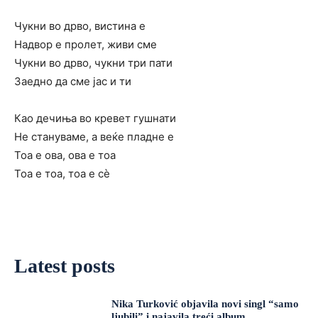
Чукни во дрво, вистина е
Надвор е пролет, живи сме
Чукни во дрво, чукни три пати
Заедно да сме јас и ти
Као дечиња во кревет гушнати
Не стануваме, а веќе пладне е
Тоа е ова, ова е тоа
Тоа е тоа, тоа е сè
Latest posts
Nika Turković objavila novi singl “samo
ljubili” i najavila treći album