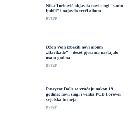
Nika Turković objavila novi singl “samo
ljubili” i najavila treći album
BV8ZP
Džon Vejn izbacili novi album
„Barikade” – deset pjesama nastajalo
osam godina
BV8ZP
Pussycat Dolls se vraćaju nakon 19
godina: novi singl i velika PCD Forever
svjetska turneja
BV8ZP