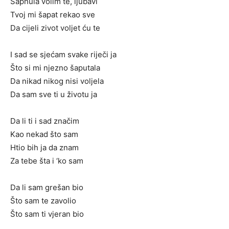
Šapnula volim te, ljubavi
Tvoj mi šapat rekao sve
Da cijeli zivot voljet ću te
I sad se sjećam svake riječi ja
Što si mi njezno šaputala
Da nikad nikog nisi voljela
Da sam sve ti u životu ja
Da li ti i sad značim
Kao nekad što sam
Htio bih ja da znam
Za tebe šta i ‘ko sam
Da li sam grešan bio
Što sam te zavolio
Što sam ti vjeran bio