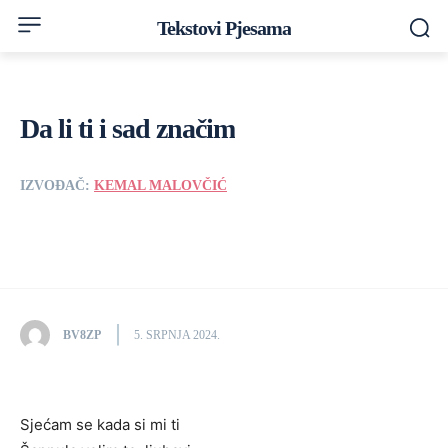
Tekstovi Pjesama
Da li ti i sad značim
IZVOĐAČ:
KEMAL MALOVČIĆ
BV8ZP
5. SRPNJA 2024.
Sjećam se kada si mi ti