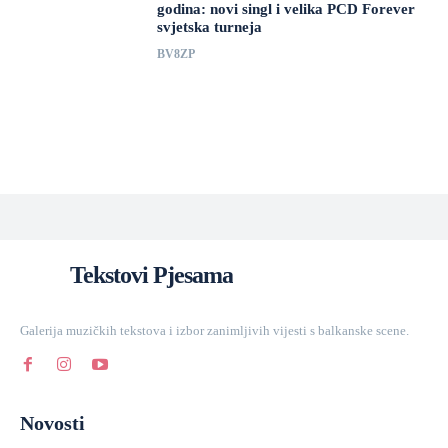
godina: novi singl i velika PCD Forever
svjetska turneja
BV8ZP
Tekstovi Pjesama
Galerija muzičkih tekstova i izbor zanimljivih vijesti s balkanske scene.
Novosti