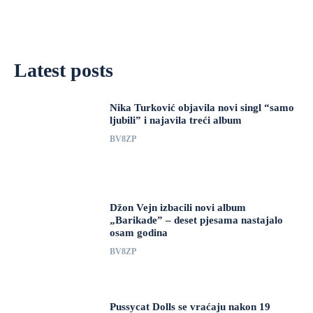
Latest posts
Nika Turković objavila novi singl “samo
ljubili” i najavila treći album
BV8ZP
Džon Vejn izbacili novi album
„Barikade” – deset pjesama nastajalo
osam godina
BV8ZP
Pussycat Dolls se vraćaju nakon 19