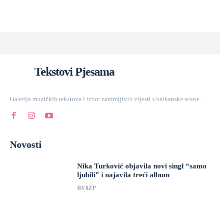
Tekstovi Pjesama
Galerija muzičkih tekstova i izbor zanimljivih vijesti s balkanske scene.
Novosti
Nika Turković objavila novi singl “samo
ljubili” i najavila treći album
BV8ZP