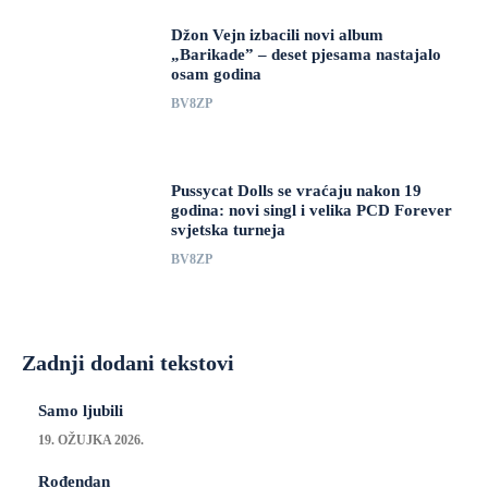
Džon Vejn izbacili novi album
„Barikade” – deset pjesama nastajalo
osam godina
BV8ZP
Pussycat Dolls se vraćaju nakon 19
godina: novi singl i velika PCD Forever
svjetska turneja
BV8ZP
Zadnji dodani tekstovi
Samo ljubili
19. OŽUJKA 2026.
Rođendan