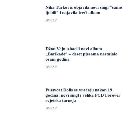
Nika Turković objavila novi singl “samo
ljubili” i najavila treći album
BV8ZP
Džon Vejn izbacili novi album
„Barikade” – deset pjesama nastajalo
osam godina
BV8ZP
Pussycat Dolls se vraćaju nakon 19
godina: novi singl i velika PCD Forever
svjetska turneja
BV8ZP