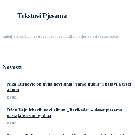
Tekstovi Pjesama
Galerija muzičkih tekstova i izbor zanimljivih vijesti s balkanske scene.
Novosti
Nika Turković objavila novi singl “samo ljubili” i najavila treći
album
BV8ZP
Džon Vejn izbacili novi album „Barikade” – deset pjesama
nastajalo osam godina
BV8ZP