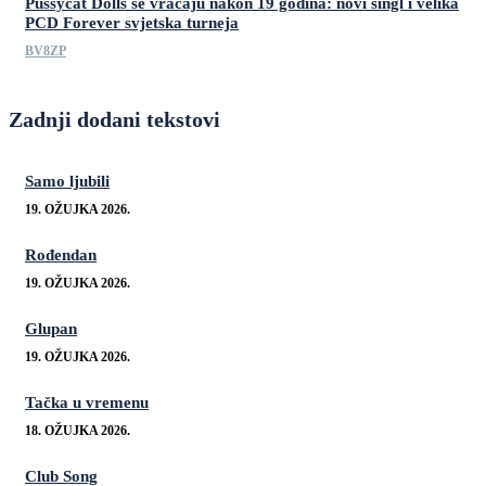
Pussycat Dolls se vraćaju nakon 19 godina: novi singl i velika
PCD Forever svjetska turneja
BV8ZP
Zadnji dodani tekstovi
Samo ljubili
19. OŽUJKA 2026.
Rođendan
19. OŽUJKA 2026.
Glupan
19. OŽUJKA 2026.
Tačka u vremenu
18. OŽUJKA 2026.
Club Song