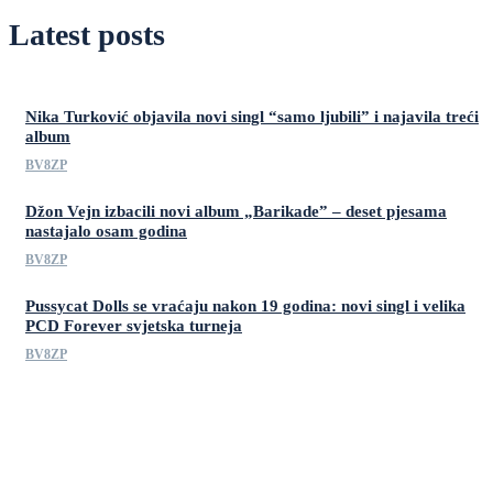
Latest posts
Nika Turković objavila novi singl “samo ljubili” i najavila treći
album
BV8ZP
Džon Vejn izbacili novi album „Barikade” – deset pjesama
nastajalo osam godina
BV8ZP
Pussycat Dolls se vraćaju nakon 19 godina: novi singl i velika
PCD Forever svjetska turneja
BV8ZP