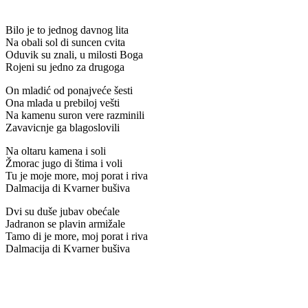
Bilo je to jednog davnog lita
Na obali sol di suncen cvita
Oduvik su znali, u milosti Boga
Rojeni su jedno za drugoga
On mladić od ponajveće šesti
Ona mlada u prebiloj vešti
Na kamenu suron vere razminili
Zavavicnje ga blagoslovili
Na oltaru kamena i soli
Žmorac jugo di štima i voli
Tu je moje more, moj porat i riva
Dalmacija di Kvarner bušiva
Dvi su duše jubav obećale
Jadranon se plavin armižale
Tamo di je more, moj porat i riva
Dalmacija di Kvarner bušiva