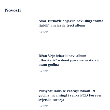
Novosti
Nika Turković objavila novi singl “samo
ljubili” i najavila treći album
BV8ZP
Džon Vejn izbacili novi album
„Barikade” – deset pjesama nastajalo
osam godina
BV8ZP
Pussycat Dolls se vraćaju nakon 19
godina: novi singl i velika PCD Forever
svjetska turneja
BV8ZP