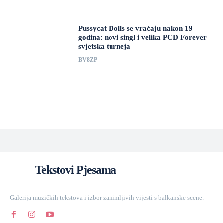
Pussycat Dolls se vraćaju nakon 19
godina: novi singl i velika PCD Forever
svjetska turneja
BV8ZP
Tekstovi Pjesama
Galerija muzičkih tekstova i izbor zanimljivih vijesti s balkanske scene.