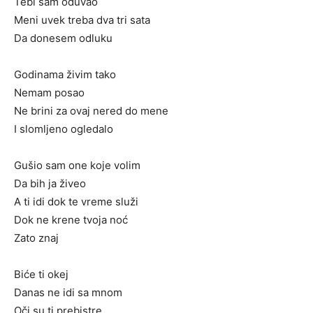
Tebi sam oduvao
Meni uvek treba dva tri sata
Da donesem odluku
Godinama živim tako
Nemam posao
Ne brini za ovaj nered do mene
I slomljeno ogledalo
Gušio sam one koje volim
Da bih ja živeo
A ti idi dok te vreme služi
Dok ne krene tvoja noć
Zato znaj
Biće ti okej
Danas ne idi sa mnom
Oči su ti prebistre