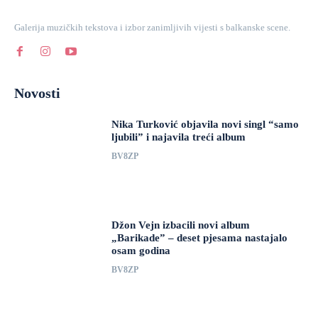
Galerija muzičkih tekstova i izbor zanimljivih vijesti s balkanske scene.
Novosti
Nika Turković objavila novi singl “samo
ljubili” i najavila treći album
BV8ZP
Džon Vejn izbacili novi album
„Barikade” – deset pjesama nastajalo
osam godina
BV8ZP