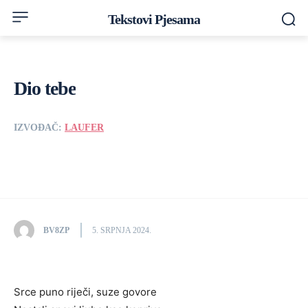
Tekstovi Pjesama
Dio tebe
IZVOĐAČ:
LAUFER
BV8ZP
5. SRPNJA 2024.
Srce puno riječi, suze govore