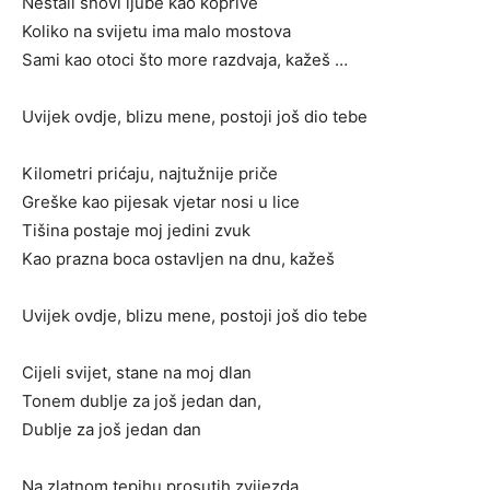
Nestali snovi ljube kao koprive
Koliko na svijetu ima malo mostova
Sami kao otoci što more razdvaja, kažeš …
Uvijek ovdje, blizu mene, postoji još dio tebe
Kilometri prićaju, najtužnije priče
Greške kao pijesak vjetar nosi u lice
Tišina postaje moj jedini zvuk
Kao prazna boca ostavljen na dnu, kažeš
Uvijek ovdje, blizu mene, postoji još dio tebe
Cijeli svijet, stane na moj dlan
Tonem dublje za još jedan dan,
Dublje za još jedan dan
Na zlatnom tepihu prosutih zvijezda