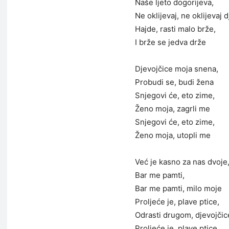
Naše ljeto dogorijeva,
Ne oklijevaj, ne oklijevaj 
Hajde, rasti malo brže,
I brže se jedva drže
Djevojčice moja snena,
Probudi se, budi žena
Snjegovi će, eto zime,
Ženo moja, zagrli me
Snjegovi će, eto zime,
Ženo moja, utopli me
Već je kasno za nas dvoje
Bar me pamti,
Bar me pamti, milo moje
Proljeće je, plave ptice,
Odrasti drugom, djevojčic
Proljeće je, plave ptice,