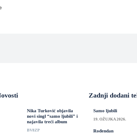
e
ovosti
Zadnji dodani te
Nika Turković objavila
Samo ljubili
novi singl “samo ljubili” i
19. OŽUJKA 2026.
najavila treći album
BV8ZP
Rođendan