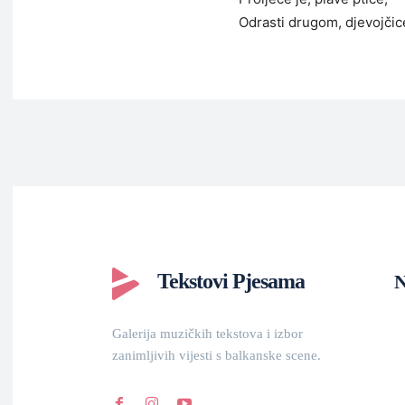
Odrasti drugom, djevojčic
Tekstovi Pjesama
N
Galerija muzičkih tekstova i izbor
zanimljivih vijesti s balkanske scene.