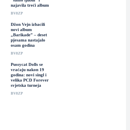
“samo ljubili” i
najavila treći album
BV8ZP
Džon Vejn izbacili
novi album
„Barikade” – deset
pjesama nastajalo
osam godina
BV8ZP
Pussycat Dolls se
vraćaju nakon 19
godina: novi singl i
velika PCD Forever
svjetska turneja
BV8ZP