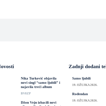
ovosti
Zadnji dodani te
Nika Turković objavila
Samo ljubili
novi singl “samo ljubili” i
19. OŽUJKA 2026.
najavila treći album
BV8ZP
Rođendan
19. OŽUJKA 2026.
Džon Vejn izbacili novi