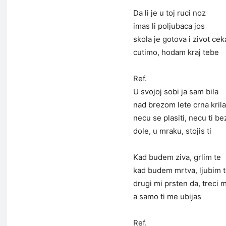
Da li je u toj ruci noz
imas li poljubaca jos
skola je gotova i zivot ce
cutimo, hodam kraj tebe
Ref.
U svojoj sobi ja sam bila
nad brezom lete crna krila
necu se plasiti, necu ti be
dole, u mraku, stojis ti
Kad budem ziva, grlim te
kad budem mrtva, ljubim 
drugi mi prsten da, treci 
a samo ti me ubijas
Ref.