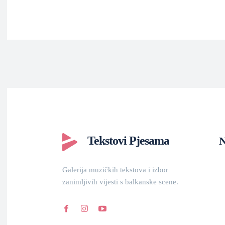
Tekstovi Pjesama
N
Galerija muzičkih tekstova i izbor
zanimljivih vijesti s balkanske scene.