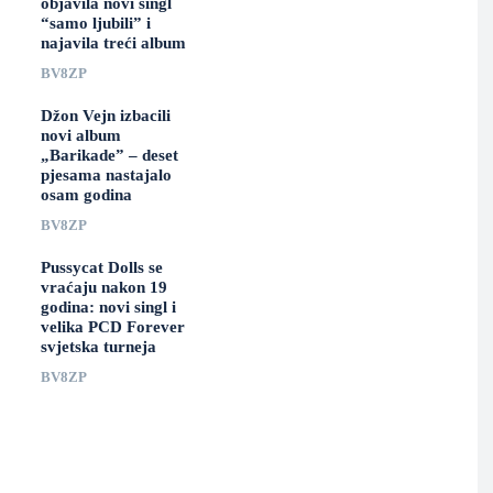
objavila novi singl
“samo ljubili” i
najavila treći album
BV8ZP
Džon Vejn izbacili
novi album
„Barikade” – deset
pjesama nastajalo
osam godina
BV8ZP
Pussycat Dolls se
vraćaju nakon 19
godina: novi singl i
velika PCD Forever
svjetska turneja
BV8ZP