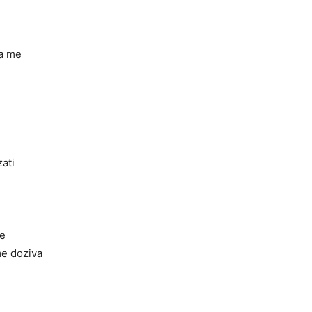
ka me
zati
te
me doziva