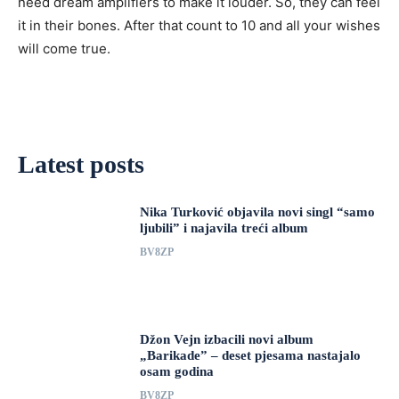
need dream amplifiers to make it louder. So, they can feel
it in their bones. After that count to 10 and all your wishes
will come true.
Latest posts
Nika Turković objavila novi singl “samo
ljubili” i najavila treći album
BV8ZP
Džon Vejn izbacili novi album
„Barikade” – deset pjesama nastajalo
osam godina
BV8ZP