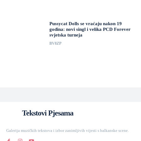
Pussycat Dolls se vraćaju nakon 19
godina: novi singl i velika PCD Forever
svjetska turneja
BV8ZP
Tekstovi Pjesama
Galerija muzičkih tekstova i izbor zanimljivih vijesti s balkanske scene.