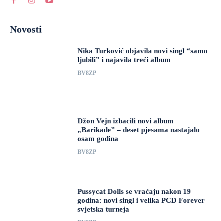
Novosti
Nika Turković objavila novi singl “samo
ljubili” i najavila treći album
BV8ZP
Džon Vejn izbacili novi album
„Barikade” – deset pjesama nastajalo
osam godina
BV8ZP
Pussycat Dolls se vraćaju nakon 19
godina: novi singl i velika PCD Forever
svjetska turneja