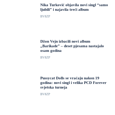
Nika Turković objavila novi singl “samo
ljubili” i najavila treći album
BV8ZP
Džon Vejn izbacili novi album
„Barikade” – deset pjesama nastajalo
osam godina
BV8ZP
Pussycat Dolls se vraćaju nakon 19
godina: novi singl i velika PCD Forever
svjetska turneja
BV8ZP