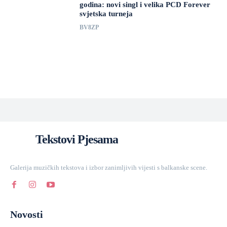
godina: novi singl i velika PCD Forever
svjetska turneja
BV8ZP
Tekstovi Pjesama
Galerija muzičkih tekstova i izbor zanimljivih vijesti s balkanske scene.
Novosti