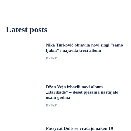
Latest posts
Nika Turković objavila novi singl “samo
ljubili” i najavila treći album
BV8ZP
Džon Vejn izbacili novi album
„Barikade” – deset pjesama nastajalo
osam godina
BV8ZP
Pussycat Dolls se vraćaju nakon 19