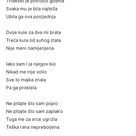
Trideset je potrošio godina
Svaka mu je bila najteža
Ubila ga ova posljednja
Dvije kule za dva mi brata
Treća kula od suhog zlata
Nije meni namijenjena
Iako sam i ja njegov bio
Nikad me nije volio
Sve to majka znala
Pa ga proklela
Ne pitajte što sam popio
Ne pitajte što sam zaplak’o
Tuga me za srce ugrizla
Teška rana nepreboljena