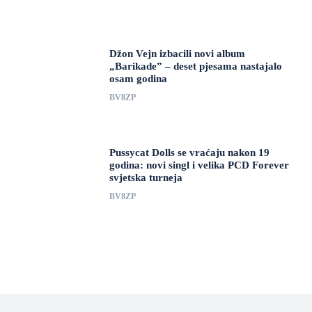
Džon Vejn izbacili novi album
„Barikade” – deset pjesama nastajalo
osam godina
BV8ZP
Pussycat Dolls se vraćaju nakon 19
godina: novi singl i velika PCD Forever
svjetska turneja
BV8ZP