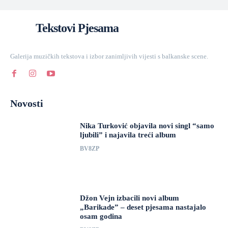
Tekstovi Pjesama
Galerija muzičkih tekstova i izbor zanimljivih vijesti s balkanske scene.
Novosti
Nika Turković objavila novi singl “samo
ljubili” i najavila treći album
BV8ZP
Džon Vejn izbacili novi album
„Barikade” – deset pjesama nastajalo
osam godina