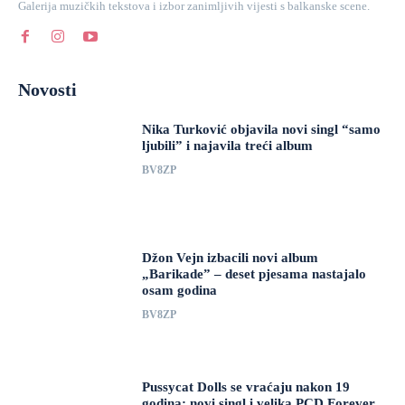
Galerija muzičkih tekstova i izbor zanimljivih vijesti s balkanske scene.
Novosti
Nika Turković objavila novi singl “samo
ljubili” i najavila treći album
BV8ZP
Džon Vejn izbacili novi album
„Barikade” – deset pjesama nastajalo
osam godina
BV8ZP
Pussycat Dolls se vraćaju nakon 19
godina: novi singl i velika PCD Forever