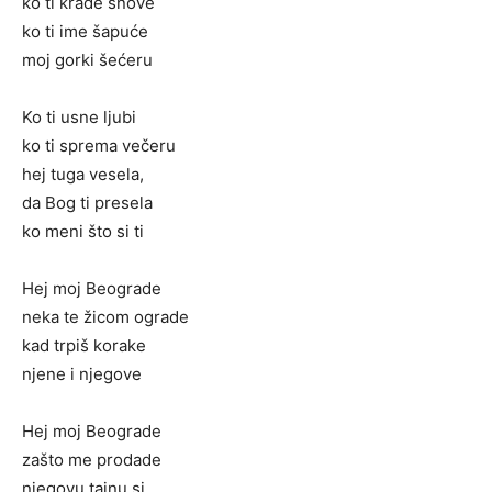
ko ti krade snove
ko ti ime šapuće
moj gorki šećeru
Ko ti usne ljubi
ko ti sprema večeru
hej tuga vesela,
da Bog ti presela
ko meni što si ti
Hej moj Beograde
neka te žicom ograde
kad trpiš korake
njene i njegove
Hej moj Beograde
zašto me prodade
njegovu tajnu si