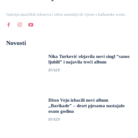
Galerija muzičkih tekstova i izbor zanimljivih vijesti s balkanske scene.
Novosti
Nika Turković objavila novi singl “samo
ljubili” i najavila treći album
BV8ZP
Džon Vejn izbacili novi album
„Barikade” – deset pjesama nastajalo
osam godina
BV8ZP