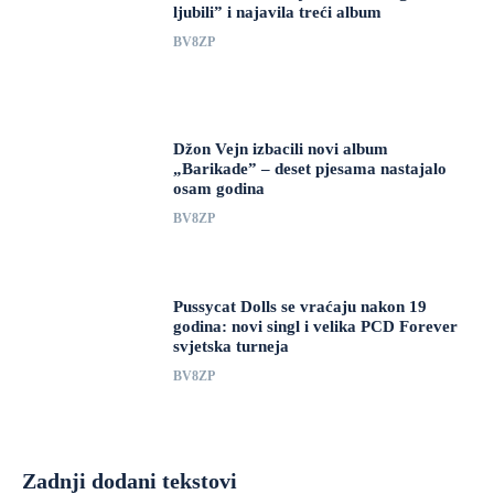
ljubili” i najavila treći album
BV8ZP
Džon Vejn izbacili novi album
„Barikade” – deset pjesama nastajalo
osam godina
BV8ZP
Pussycat Dolls se vraćaju nakon 19
godina: novi singl i velika PCD Forever
svjetska turneja
BV8ZP
Zadnji dodani tekstovi