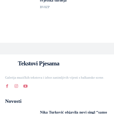
svjetska turneja
BV8ZP
Tekstovi Pjesama
Galerija muzičkih tekstova i izbor zanimljivih vijesti s balkanske scene.
Novosti
Nika Turković objavila novi singl “samo