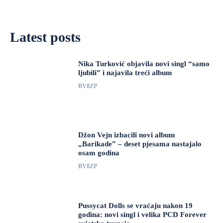
Latest posts
Nika Turković objavila novi singl “samo
ljubili” i najavila treći album
BV8ZP
Džon Vejn izbacili novi album
„Barikade” – deset pjesama nastajalo
osam godina
BV8ZP
Pussycat Dolls se vraćaju nakon 19
godina: novi singl i velika PCD Forever