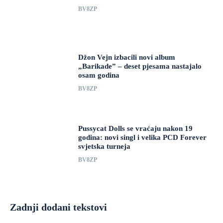
BV8ZP
Džon Vejn izbacili novi album
„Barikade” – deset pjesama nastajalo
osam godina
BV8ZP
Pussycat Dolls se vraćaju nakon 19
godina: novi singl i velika PCD Forever
svjetska turneja
BV8ZP
Zadnji dodani tekstovi