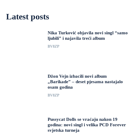
Latest posts
Nika Turković objavila novi singl “samo
ljubili” i najavila treći album
BV8ZP
Džon Vejn izbacili novi album
„Barikade” – deset pjesama nastajalo
osam godina
BV8ZP
Pussycat Dolls se vraćaju nakon 19
godina: novi singl i velika PCD Forever
svjetska turneja