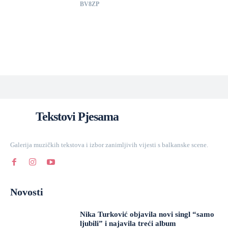
BV8ZP
Tekstovi Pjesama
Galerija muzičkih tekstova i izbor zanimljivih vijesti s balkanske scene.
Novosti
Nika Turković objavila novi singl “samo
ljubili” i najavila treći album