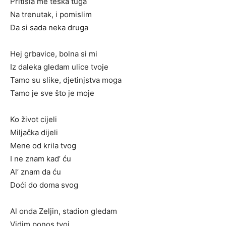
Pritisla me teška tuga
Na trenutak, i pomislim
Da si sada neka druga
Hej grbavice, bolna si mi
Iz daleka gledam ulice tvoje
Tamo su slike, djetinjstva moga
Tamo je sve što je moje
Ko život cijeli
Miljačka dijeli
Mene od krila tvog
I ne znam kad’ ću
Al’ znam da ću
Doći do doma svog
Al onda Zeljin, stadion gledam
Vidim ponos tvoj