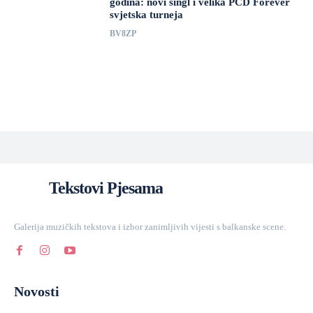
godina: novi singl i velika PCD Forever
svjetska turneja
BV8ZP
Tekstovi Pjesama
Galerija muzičkih tekstova i izbor zanimljivih vijesti s balkanske scene.
Novosti