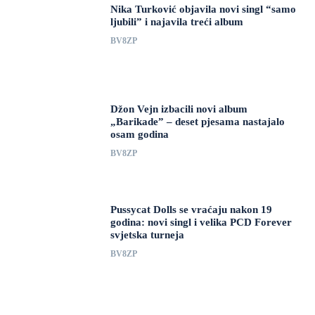
Nika Turković objavila novi singl “samo
ljubili” i najavila treći album
BV8ZP
Džon Vejn izbacili novi album
„Barikade” – deset pjesama nastajalo
osam godina
BV8ZP
Pussycat Dolls se vraćaju nakon 19
godina: novi singl i velika PCD Forever
svjetska turneja
BV8ZP