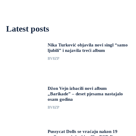
Latest posts
Nika Turković objavila novi singl “samo
ljubili” i najavila treći album
BV8ZP
Džon Vejn izbacili novi album
„Barikade” – deset pjesama nastajalo
osam godina
BV8ZP
Pussycat Dolls se vraćaju nakon 19