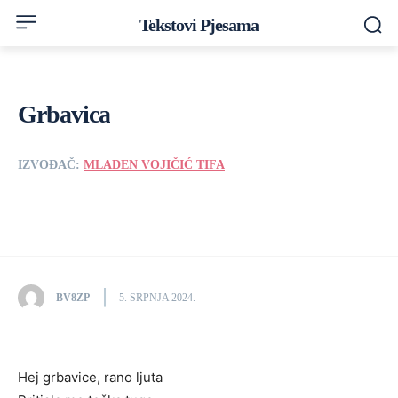
Tekstovi Pjesama
Grbavica
IZVOĐAČ:
MLADEN VOJIČIĆ TIFA
BV8ZP
5. SRPNJA 2024.
Hej grbavice, rano ljuta