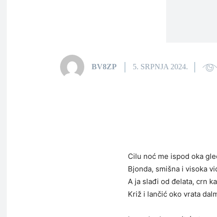
BV8ZP
5. SRPNJA 2024.
Cilu noć me ispod oka gle
Bjonda, smišna i visoka vi
A ja slađi od đelata, crn k
Križ i lančić oko vrata dal