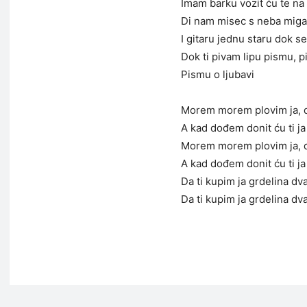
Imam barku vozit ću te n
Di nam misec s neba miga
I gitaru jednu staru dok s
Dok ti pivam lipu pismu, p
Pismu o ljubavi
Morem morem plovim ja, d
A kad dođem donit ću ti ja
Morem morem plovim ja, d
A kad dođem donit ću ti ja
Da ti kupim ja grdelina dva
Da ti kupim ja grdelina dva