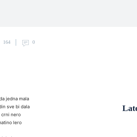
164
0
da jedna mala
Late
din sve bi dala
a crni nero
matino lero