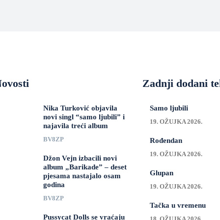
ovosti
Zadnji dodani te
Nika Turković objavila
Samo ljubili
novi singl “samo ljubili” i
19. OŽUJKA 2026.
najavila treći album
BV8ZP
Rođendan
19. OŽUJKA 2026.
Džon Vejn izbacili novi
album „Barikade” – deset
Glupan
pjesama nastajalo osam
godina
19. OŽUJKA 2026.
BV8ZP
Tačka u vremenu
Pussycat Dolls se vraćaju
18. OŽUJKA 2026.