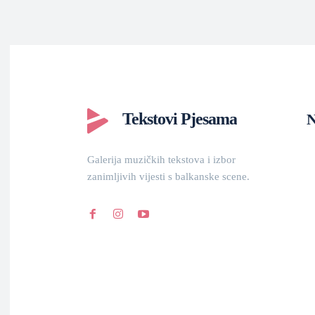
Tekstovi Pjesama
N
Galerija muzičkih tekstova i izbor
zanimljivih vijesti s balkanske scene.