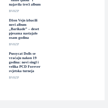
“samo ljubili” i
najavila treći album
BV8ZP
Džon Vejn izbacili
novi album
„Barikade” – deset
pjesama nastajalo
osam godina
BV8ZP
Pussycat Dolls se
vraćaju nakon 19
godina: novi singl i
velika PCD Forever
svjetska turneja
BV8ZP