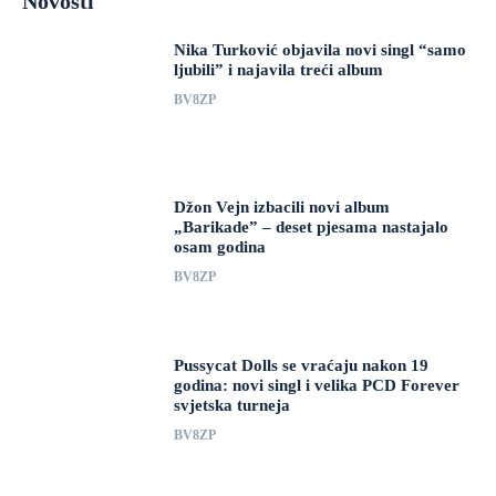
Novosti
Nika Turković objavila novi singl “samo
ljubili” i najavila treći album
BV8ZP
Džon Vejn izbacili novi album
„Barikade” – deset pjesama nastajalo
osam godina
BV8ZP
Pussycat Dolls se vraćaju nakon 19
godina: novi singl i velika PCD Forever
svjetska turneja
BV8ZP