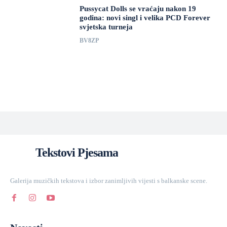
Pussycat Dolls se vraćaju nakon 19
godina: novi singl i velika PCD Forever
svjetska turneja
BV8ZP
Tekstovi Pjesama
Galerija muzičkih tekstova i izbor zanimljivih vijesti s balkanske scene.