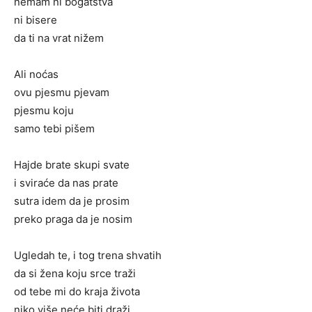
nemam ni bogatstva
ni bisere
da ti na vrat nižem
Ali noćas
ovu pjesmu pjevam
pjesmu koju
samo tebi pišem
Hajde brate skupi svate
i sviraće da nas prate
sutra idem da je prosim
preko praga da je nosim
Ugledah te, i tog trena shvatih
da si žena koju srce traži
od tebe mi do kraja života
niko više neće biti draži