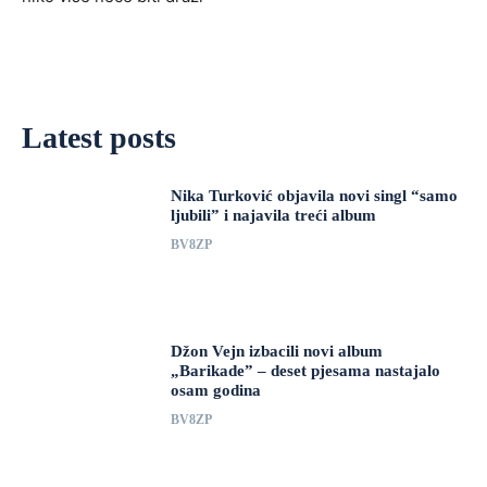
Latest posts
Nika Turković objavila novi singl “samo
ljubili” i najavila treći album
BV8ZP
Džon Vejn izbacili novi album
„Barikade” – deset pjesama nastajalo
osam godina
BV8ZP