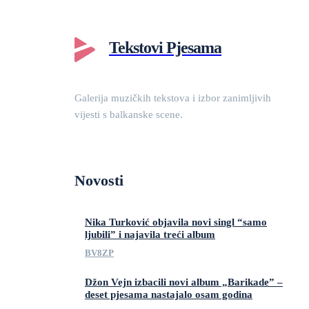
Tekstovi Pjesama
Galerija muzičkih tekstova i izbor zanimljivih
vijesti s balkanske scene.
Novosti
Nika Turković objavila novi singl “samo
ljubili” i najavila treći album
BV8ZP
Džon Vejn izbacili novi album „Barikade” –
deset pjesama nastajalo osam godina