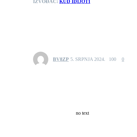
IZVOĐAČ:
KUD IDIJOTI
BV8ZP
5. SRPNJA 2024.
100
0
no text