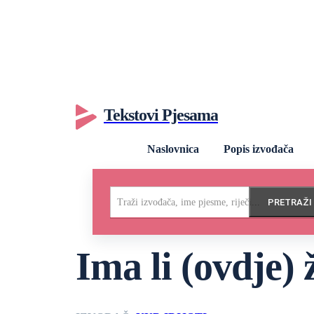
Tekstovi Pjesama
Naslovnica
Popis izvođača
Traži izvođača, ime pjesme, riječi...
PRETRAŽI
Ima li (ovdje) 