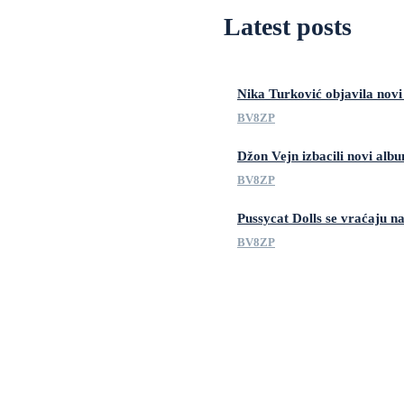
Latest posts
Nika Turković objavila novi 
BV8ZP
Džon Vejn izbacili novi alb
BV8ZP
Pussycat Dolls se vraćaju na
BV8ZP