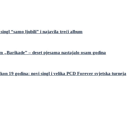
singl “samo ljubili” i najavila treći album
um „Barikade” – deset pjesama nastajalo osam godina
kon 19 godina: novi singl i velika PCD Forever svjetska turneja