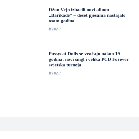
Džon Vejn izbacili novi album
„Barikade” – deset pjesama nastajalo
osam godina
BV8ZP
Pussycat Dolls se vraćaju nakon 19
godina: novi singl i velika PCD Forever
svjetska turneja
BV8ZP