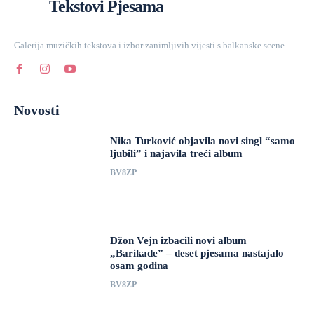
Tekstovi Pjesama
Galerija muzičkih tekstova i izbor zanimljivih vijesti s balkanske scene.
Novosti
Nika Turković objavila novi singl “samo
ljubili” i najavila treći album
BV8ZP
Džon Vejn izbacili novi album
„Barikade” – deset pjesama nastajalo
osam godina
BV8ZP