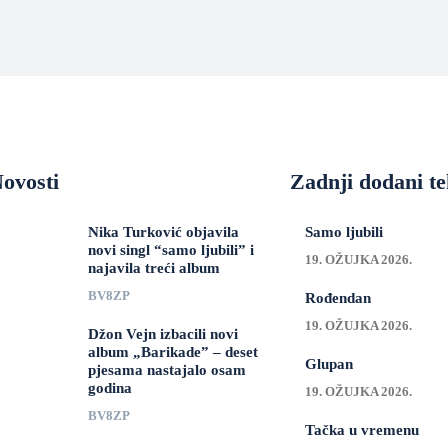
ovosti
Zadnji dodani te
Nika Turković objavila
Samo ljubili
novi singl “samo ljubili” i
19. OŽUJKA 2026.
najavila treći album
BV8ZP
Rođendan
19. OŽUJKA 2026.
Džon Vejn izbacili novi
album „Barikade” – deset
Glupan
pjesama nastajalo osam
godina
19. OŽUJKA 2026.
BV8ZP
Tačka u vremenu