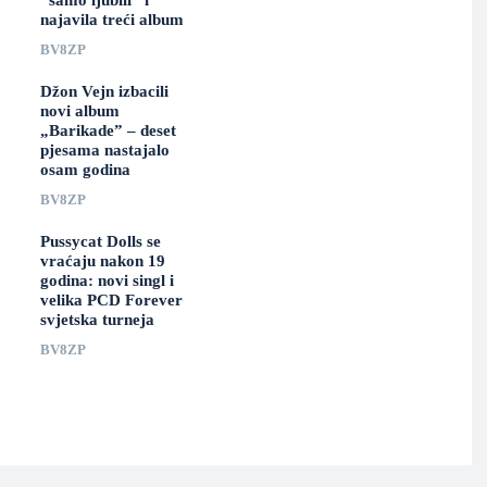
“samo ljubili” i
najavila treći album
BV8ZP
Džon Vejn izbacili
novi album
„Barikade” – deset
pjesama nastajalo
osam godina
BV8ZP
Pussycat Dolls se
vraćaju nakon 19
godina: novi singl i
velika PCD Forever
svjetska turneja
BV8ZP