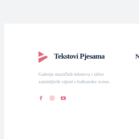
Tekstovi Pjesama
N
Galerija muzičkih tekstova i izbor
zanimljivih vijesti s balkanske scene.