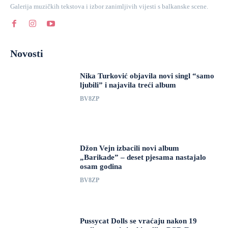
Galerija muzičkih tekstova i izbor zanimljivih vijesti s balkanske scene.
Novosti
Nika Turković objavila novi singl “samo
ljubili” i najavila treći album
BV8ZP
Džon Vejn izbacili novi album
„Barikade” – deset pjesama nastajalo
osam godina
BV8ZP
Pussycat Dolls se vraćaju nakon 19