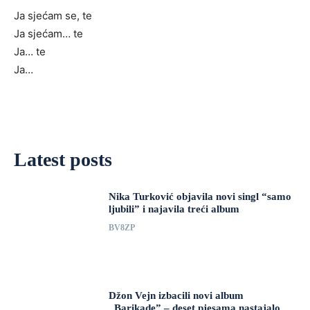
Ja sjećam se, te
Ja sjećam… te
Ja… te
Ja…
Latest posts
Nika Turković objavila novi singl “samo
ljubili” i najavila treći album
BV8ZP
Džon Vejn izbacili novi album
„Barikade” – deset pjesama nastajalo