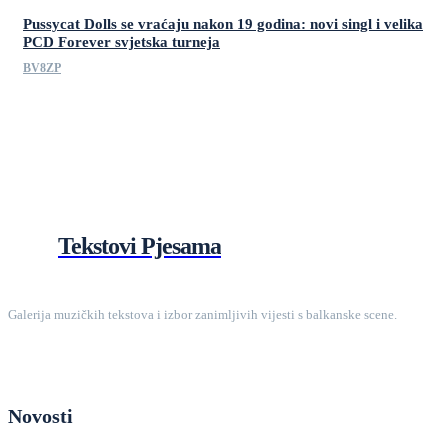
Pussycat Dolls se vraćaju nakon 19 godina: novi singl i velika
PCD Forever svjetska turneja
BV8ZP
Tekstovi Pjesama
Galerija muzičkih tekstova i izbor zanimljivih vijesti s balkanske scene.
Novosti