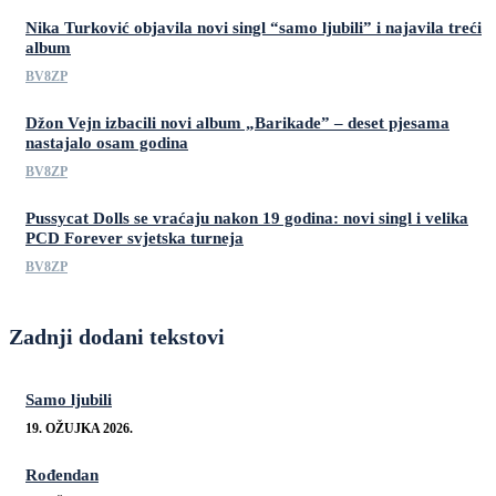
Nika Turković objavila novi singl “samo ljubili” i najavila treći
album
BV8ZP
Džon Vejn izbacili novi album „Barikade” – deset pjesama
nastajalo osam godina
BV8ZP
Pussycat Dolls se vraćaju nakon 19 godina: novi singl i velika
PCD Forever svjetska turneja
BV8ZP
Zadnji dodani tekstovi
Samo ljubili
19. OŽUJKA 2026.
Rođendan