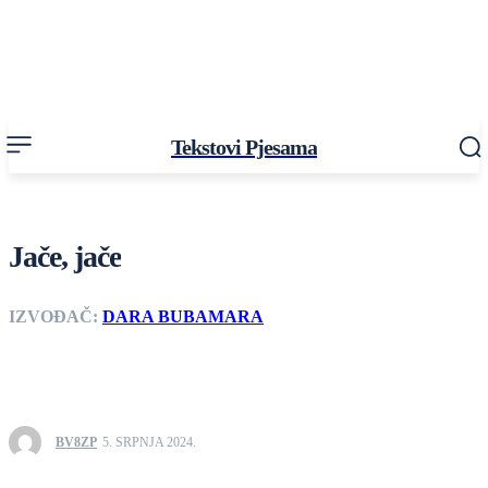
Tekstovi Pjesama
Jače, jače
IZVOĐAČ:
DARA BUBAMARA
BV8ZP
5. SRPNJA 2024.