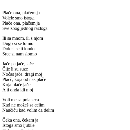
Plače ona, plačem ja
Volele smo istoga
Plače ona, plačem ja
Sve zbog jednog razloga
Ili sa mnom, ili s njom
Dugo si se lomio
Dok si se ti lomio
Srce si nam slomio
Jače pa jače, jače
Čije li su suze
Noćas jače, dragi moj
Placč, koja od nas plače
Koja plače jače
A ti onda idi njoj
Voli me sa pola srca
Kad ne možeš sa celim
Naučiću kad volim da delim
Čeka ona, čekam ja
Istoga smo ljubile