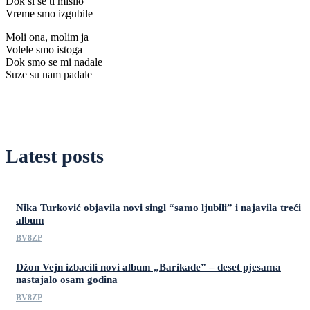
Dok si se ti mislio
Vreme smo izgubile
Moli ona, molim ja
Volele smo istoga
Dok smo se mi nadale
Suze su nam padale
Latest posts
Nika Turković objavila novi singl “samo ljubili” i najavila treći
album
BV8ZP
Džon Vejn izbacili novi album „Barikade” – deset pjesama
nastajalo osam godina
BV8ZP