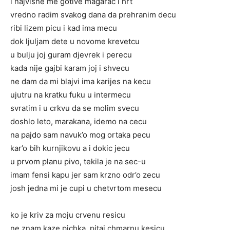
i najvishe me gotive magarac i hrt
vredno radim svakog dana da prehranim decu
ribi lizem picu i kad ima mecu
dok ljuljam dete u novome krevetcu
u bulju joj guram djevrek i perecu
kada nije gajbi karam joj i shvecu
ne dam da mi blajvi ima karijes na kecu
ujutru na kratku fuku u intermecu
svratim i u crkvu da se molim svecu
doshlo leto, marakana, idemo na cecu
na pajdo sam navuk’o mog ortaka pecu
kar’o bih kurnjikovu a i dokic jecu
u prvom planu pivo, tekila je na sec-u
imam fensi kapu jer sam krzno odr’o zecu
josh jedna mi je cupi u chetvrtom mesecu
ko je kriv za moju crvenu resicu
ne znam kaze pichka, pitaj chmarnu kesicu