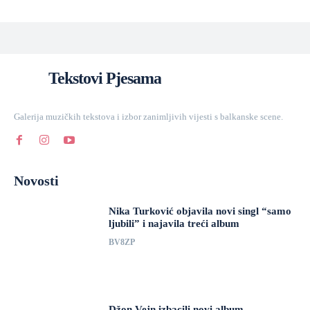
Tekstovi Pjesama
Galerija muzičkih tekstova i izbor zanimljivih vijesti s balkanske scene.
Novosti
Nika Turković objavila novi singl “samo
ljubili” i najavila treći album
BV8ZP
Džon Vejn izbacili novi album