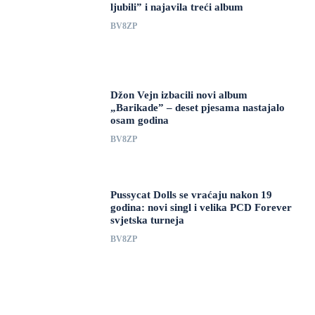
ljubili” i najavila treći album
BV8ZP
Džon Vejn izbacili novi album
„Barikade” – deset pjesama nastajalo
osam godina
BV8ZP
Pussycat Dolls se vraćaju nakon 19
godina: novi singl i velika PCD Forever
svjetska turneja
BV8ZP