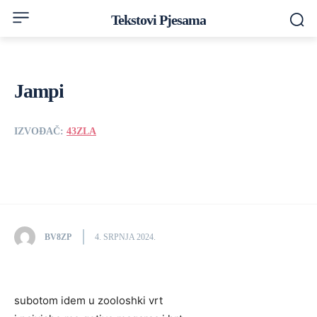
Tekstovi Pjesama
Jampi
IZVOĐAČ:
43ZLA
BV8ZP
4. SRPNJA 2024.
subotom idem u zooloshki vrt