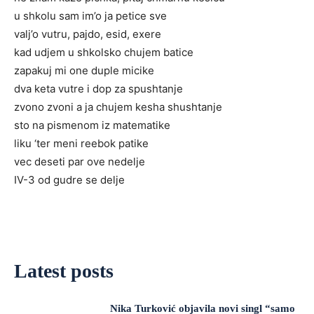
u shkolu sam im’o ja petice sve
valj’o vutru, pajdo, esid, exere
kad udjem u shkolsko chujem batice
zapakuj mi one duple micike
dva keta vutre i dop za spushtanje
zvono zvoni a ja chujem kesha shushtanje
sto na pismenom iz matematike
liku ‘ter meni reebok patike
vec deseti par ove nedelje
IV-3 od gudre se delje
Latest posts
Nika Turković objavila novi singl “samo