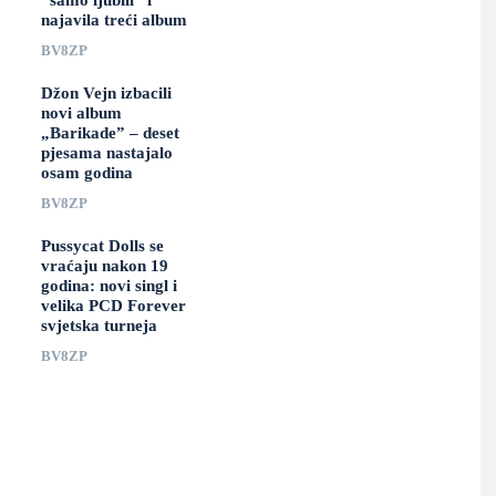
“samo ljubili” i
najavila treći album
BV8ZP
Džon Vejn izbacili
novi album
„Barikade” – deset
pjesama nastajalo
osam godina
BV8ZP
Pussycat Dolls se
vraćaju nakon 19
godina: novi singl i
velika PCD Forever
svjetska turneja
BV8ZP