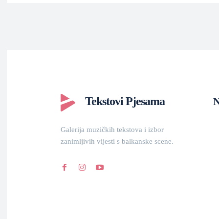
Tekstovi Pjesama
N
Galerija muzičkih tekstova i izbor
zanimljivih vijesti s balkanske scene.