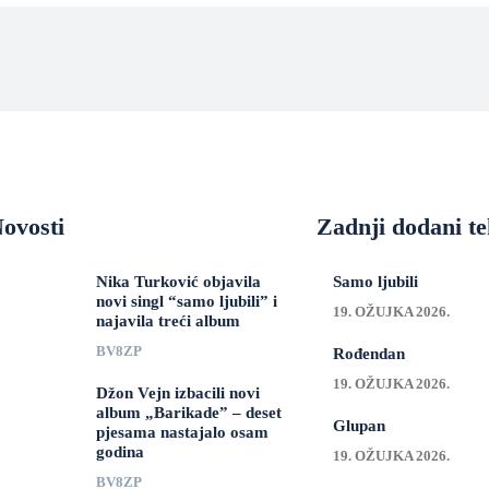
ovosti
Zadnji dodani te
Nika Turković objavila
Samo ljubili
novi singl “samo ljubili” i
19. OŽUJKA 2026.
najavila treći album
BV8ZP
Rođendan
19. OŽUJKA 2026.
Džon Vejn izbacili novi
album „Barikade” – deset
Glupan
pjesama nastajalo osam
godina
19. OŽUJKA 2026.
BV8ZP