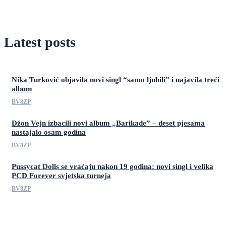
Latest posts
Nika Turković objavila novi singl “samo ljubili” i najavila treći
album
BV8ZP
Džon Vejn izbacili novi album „Barikade” – deset pjesama
nastajalo osam godina
BV8ZP
Pussycat Dolls se vraćaju nakon 19 godina: novi singl i velika
PCD Forever svjetska turneja
BV8ZP