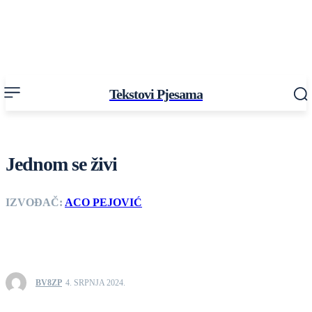
Tekstovi Pjesama
Jednom se živi
IZVOĐAČ:
ACO PEJOVIĆ
BV8ZP
4. SRPNJA 2024.