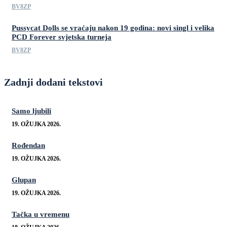
BV8ZP
Pussycat Dolls se vraćaju nakon 19 godina: novi singl i velika
PCD Forever svjetska turneja
BV8ZP
Zadnji dodani tekstovi
Samo ljubili
19. OŽUJKA 2026.
Rođendan
19. OŽUJKA 2026.
Glupan
19. OŽUJKA 2026.
Tačka u vremenu