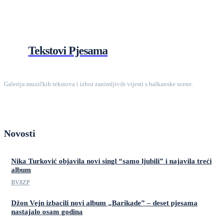
Tekstovi Pjesama
Galerija muzičkih tekstova i izbor zanimljivih vijesti s balkanske scene.
Novosti
Nika Turković objavila novi singl “samo ljubili” i najavila treći
album
BV8ZP
Džon Vejn izbacili novi album „Barikade” – deset pjesama
nastajalo osam godina