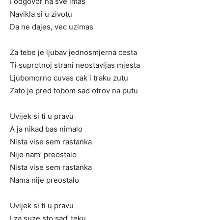
I odgovor na sve imas
Navikla si u zivotu
Da ne dajes, vec uzimas
Za tebe je ljubav jednosmjerna cesta
Ti suprotnoj strani neostavljas mjesta
Ljubomorno cuvas cak i traku zutu
Zato je pred tobom sad otrov na putu
Uvijek si ti u pravu
A ja nikad bas nimalo
Nista vise sem rastanka
Nije nam’ preostalo
Nista vise sem rastanka
Nama nije preostalo
Uvijek si ti u pravu
I za suze sto sad’ teku