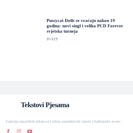
Pussycat Dolls se vraćaju nakon 19
godina: novi singl i velika PCD Forever
svjetska turneja
BV8ZP
Tekstovi Pjesama
Galerija muzičkih tekstova i izbor zanimljivih vijesti s balkanske scene.