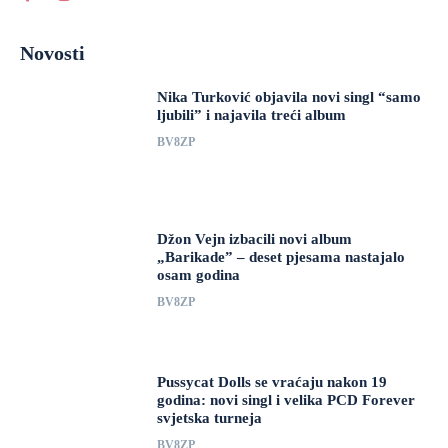
Novosti
Nika Turković objavila novi singl “samo
ljubili” i najavila treći album
BV8ZP
Džon Vejn izbacili novi album
„Barikade” – deset pjesama nastajalo
osam godina
BV8ZP
Pussycat Dolls se vraćaju nakon 19
godina: novi singl i velika PCD Forever
svjetska turneja
BV8ZP