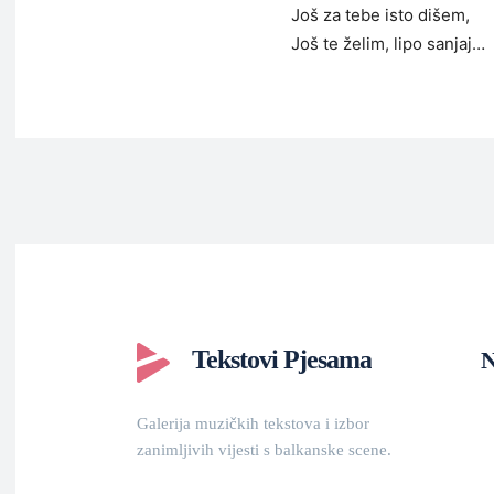
Još za tebe isto dišem,
Još te želim, lipo sanjaj…
Tekstovi Pjesama
N
Galerija muzičkih tekstova i izbor
zanimljivih vijesti s balkanske scene.