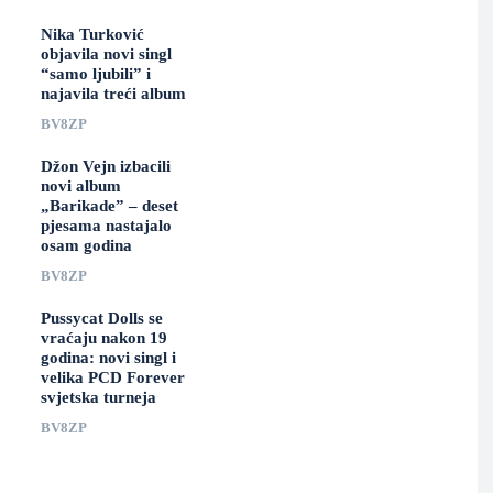
Nika Turković
objavila novi singl
“samo ljubili” i
najavila treći album
BV8ZP
Džon Vejn izbacili
novi album
„Barikade” – deset
pjesama nastajalo
osam godina
BV8ZP
Pussycat Dolls se
vraćaju nakon 19
godina: novi singl i
velika PCD Forever
svjetska turneja
BV8ZP