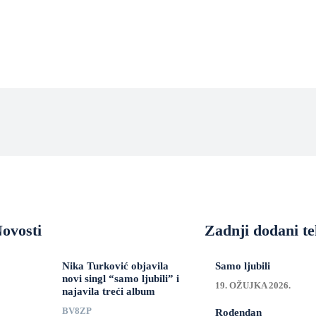
ovosti
Zadnji dodani te
Nika Turković objavila
Samo ljubili
novi singl “samo ljubili” i
19. OŽUJKA 2026.
najavila treći album
BV8ZP
Rođendan