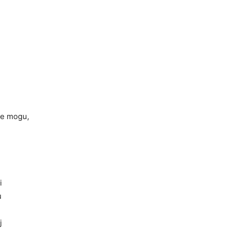
 ne mogu,
i
u
j