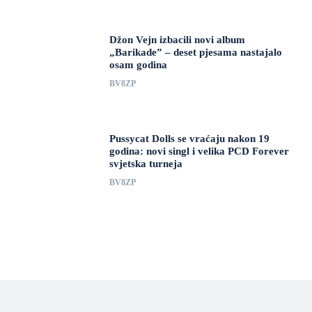
Džon Vejn izbacili novi album
„Barikade” – deset pjesama nastajalo
osam godina
BV8ZP
Pussycat Dolls se vraćaju nakon 19
godina: novi singl i velika PCD Forever
svjetska turneja
BV8ZP