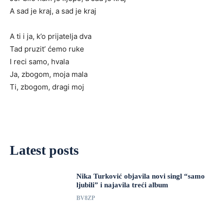
A sad je kraj, a sad je kraj
A ti i ja, k’o prijatelja dva
Tad pruzit’ ćemo ruke
I reci samo, hvala
Ja, zbogom, moja mala
Ti, zbogom, dragi moj
Latest posts
Nika Turković objavila novi singl “samo
ljubili” i najavila treći album
BV8ZP