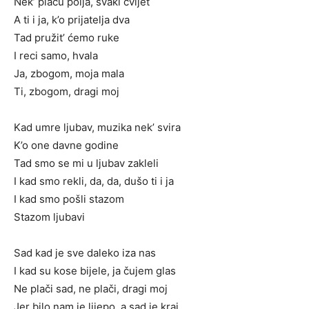
Nek’ plaču polja, svaki cvijet
A ti i ja, k’o prijatelja dva
Tad pružit’ ćemo ruke
I reci samo, hvala
Ja, zbogom, moja mala
Ti, zbogom, dragi moj
Kad umre ljubav, muzika nek’ svira
K’o one davne godine
Tad smo se mi u ljubav zakleli
I kad smo rekli, da, da, dušo ti i ja
I kad smo pošli stazom
Stazom ljubavi
Sad kad je sve daleko iza nas
I kad su kose bijele, ja čujem glas
Ne plači sad, ne plači, dragi moj
Jer bilo nam je lijepo, a sad je kraj