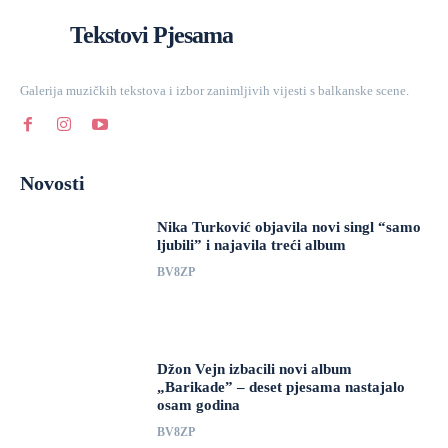
Tekstovi Pjesama
Galerija muzičkih tekstova i izbor zanimljivih vijesti s balkanske scene.
Novosti
Nika Turković objavila novi singl “samo
ljubili” i najavila treći album
BV8ZP
Džon Vejn izbacili novi album
„Barikade” – deset pjesama nastajalo
osam godina
BV8ZP