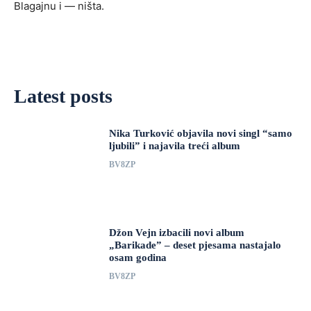
Blagajnu i — ništa.
Latest posts
Nika Turković objavila novi singl “samo
ljubili” i najavila treći album
BV8ZP
Džon Vejn izbacili novi album
„Barikade” – deset pjesama nastajalo
osam godina
BV8ZP