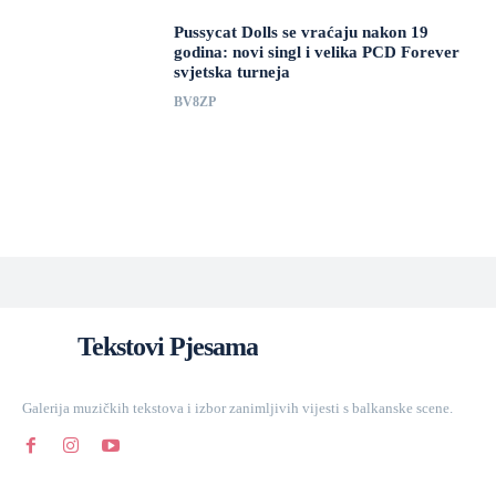
Pussycat Dolls se vraćaju nakon 19
godina: novi singl i velika PCD Forever
svjetska turneja
BV8ZP
Tekstovi Pjesama
Galerija muzičkih tekstova i izbor zanimljivih vijesti s balkanske scene.