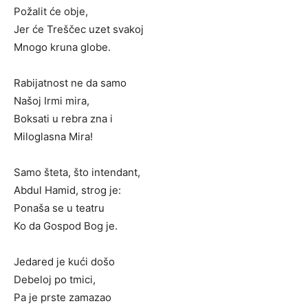
Požalit će obje,
Jer će Treščec uzet svakoj
Mnogo kruna globe.
Rabijatnost ne da samo
Našoj Irmi mira,
Boksati u rebra zna i
Miloglasna Mira!
Samo šteta, što intendant,
Abdul Hamid, strog je:
Ponaša se u teatru
Ko da Gospod Bog je.
Jedared je kući došo
Debeloj po tmici,
Pa je prste zamazao