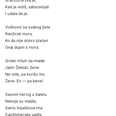
Graciozna sva je,
Kad je vidiš, zaboravljaš
I udata da je.
Vušković se svakog ljeta
Ranžirati mora,
Ko da nije dobro plaćen
Ovaj dupin s mora.
Grdan trbuh da imade
Jastr-Žebski, žene
Ne vide, pa kurišu mu
Žene. Eh — pa bene!
Sasvim hercig u baletu
Nekoje su madle,
Samo Vojačkova ima
Canštoherske vadle.