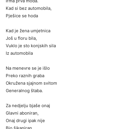
Irma prva moda.
Kad si bez automobila,
Pješice se hoda
Kad je žena umjetnica
Još u floru bila,
Vuklo je sto konjskih sila
Iz automobila
Na menevre se je išlo
Preko raznih graba
Okružena sjajnom svitom
Generalnog štaba.
Za nedjelju bjaše onaj
Glavni aboniran,
Onaj drugi ipak nije
Bio šikaniran.