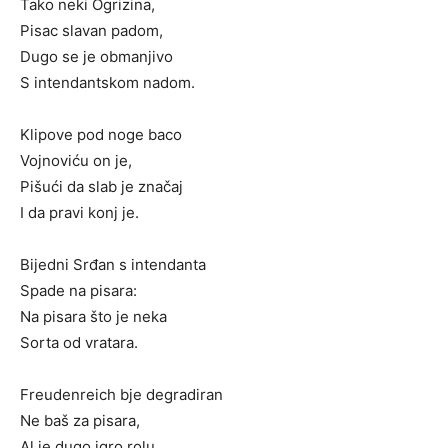
Tako neki Ogrizina,
Pisac slavan padom,
Dugo se je obmanjivo
S intendantskom nadom.
Klipove pod noge baco
Vojnoviću on je,
Pišući da slab je značaj
I da pravi konj je.
Bijedni Srđan s intendanta
Spade na pisara:
Na pisara što je neka
Sorta od vratara.
Freudenreich bje degradiran
Ne baš za pisara,
Al je dugo igro rolu