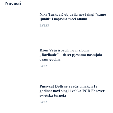
Novosti
Nika Turković objavila novi singl “samo
ljubili” i najavila treći album
BV8ZP
Džon Vejn izbacili novi album
„Barikade” – deset pjesama nastajalo
osam godina
BV8ZP
Pussycat Dolls se vraćaju nakon 19
godina: novi singl i velika PCD Forever
svjetska turneja
BV8ZP