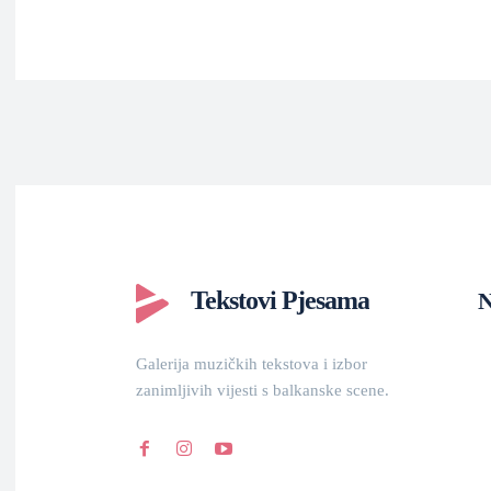
Tekstovi Pjesama
N
Galerija muzičkih tekstova i izbor
zanimljivih vijesti s balkanske scene.