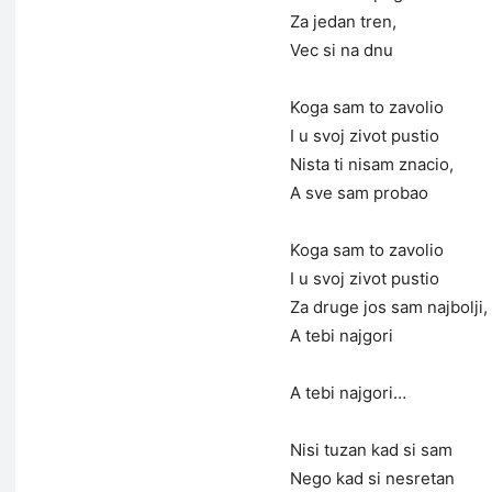
Za jedan tren,
Vec si na dnu
Koga sam to zavolio
I u svoj zivot pustio
Nista ti nisam znacio,
A sve sam probao
Koga sam to zavolio
I u svoj zivot pustio
Za druge jos sam najbolji,
A tebi najgori
A tebi najgori…
Nisi tuzan kad si sam
Nego kad si nesretan