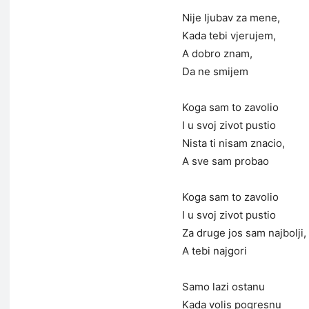
Nije ljubav za mene,
Kada tebi vjerujem,
A dobro znam,
Da ne smijem
Koga sam to zavolio
I u svoj zivot pustio
Nista ti nisam znacio,
A sve sam probao
Koga sam to zavolio
I u svoj zivot pustio
Za druge jos sam najbolji,
A tebi najgori
Samo lazi ostanu
Kada volis pogresnu