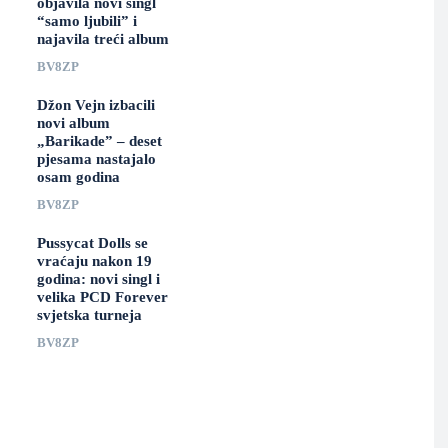
objavila novi singl
“samo ljubili” i
najavila treći album
BV8ZP
Džon Vejn izbacili
novi album
„Barikade” – deset
pjesama nastajalo
osam godina
BV8ZP
Pussycat Dolls se
vraćaju nakon 19
godina: novi singl i
velika PCD Forever
svjetska turneja
BV8ZP