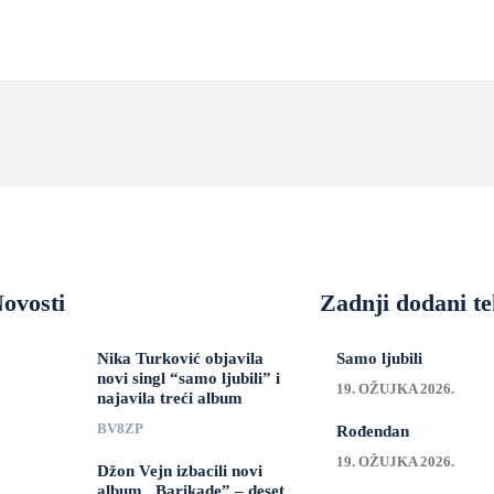
ovosti
Zadnji dodani te
Nika Turković objavila
Samo ljubili
novi singl “samo ljubili” i
19. OŽUJKA 2026.
najavila treći album
BV8ZP
Rođendan
19. OŽUJKA 2026.
Džon Vejn izbacili novi
album „Barikade” – deset