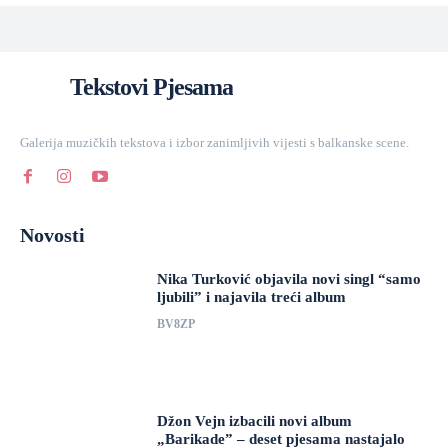
Tekstovi Pjesama
Galerija muzičkih tekstova i izbor zanimljivih vijesti s balkanske scene.
Novosti
Nika Turković objavila novi singl “samo
ljubili” i najavila treći album
BV8ZP
Džon Vejn izbacili novi album
„Barikade” – deset pjesama nastajalo