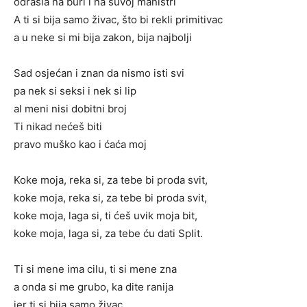
odrasla na buri i na suvoj manistri
A ti si bija samo živac, što bi rekli primitivac
a u neke si mi bija zakon, bija najbolji
Sad osjećan i znan da nismo isti svi
pa nek si seksi i nek si lip
al meni nisi dobitni broj
Ti nikad nećeš biti
pravo muško kao i ćaća moj
Koke moja, reka si, za tebe bi proda svit,
koke moja, reka si, za tebe bi proda svit,
koke moja, laga si, ti ćeš uvik moja bit,
koke moja, laga si, za tebe ću dati Split.
Ti si mene ima cilu, ti si mene zna
a onda si me grubo, ka dite ranija
jer ti si bija samo živac,