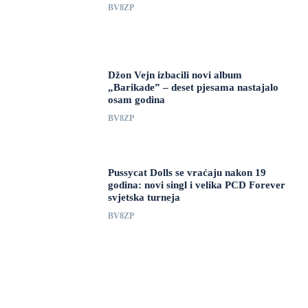
BV8ZP
Džon Vejn izbacili novi album
„Barikade” – deset pjesama nastajalo
osam godina
BV8ZP
Pussycat Dolls se vraćaju nakon 19
godina: novi singl i velika PCD Forever
svjetska turneja
BV8ZP