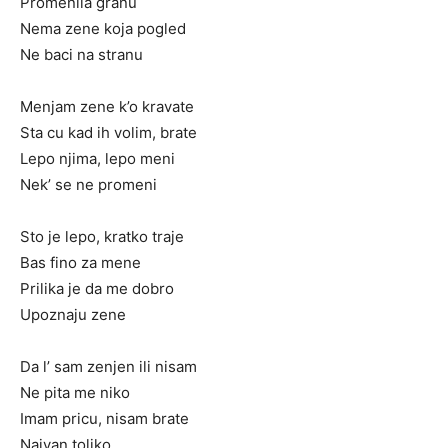
Promenila granu
Nema zene koja pogled
Ne baci na stranu
Menjam zene k’o kravate
Sta cu kad ih volim, brate
Lepo njima, lepo meni
Nek’ se ne promeni
Sto je lepo, kratko traje
Bas fino za mene
Prilika je da me dobro
Upoznaju zene
Da l’ sam zenjen ili nisam
Ne pita me niko
Imam pricu, nisam brate
Naivan toliko