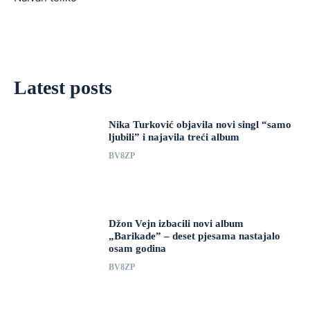
Latest posts
Nika Turković objavila novi singl “samo
ljubili” i najavila treći album
BV8ZP
Džon Vejn izbacili novi album
„Barikade” – deset pjesama nastajalo
osam godina
BV8ZP