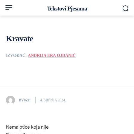
Tekstovi Pjesama
Kravate
IZVOĐAČ:
ANDRIJA ERA OJDANIĆ
BV8ZP
4. SRPNJA 2024.
Nema ptice koja nije