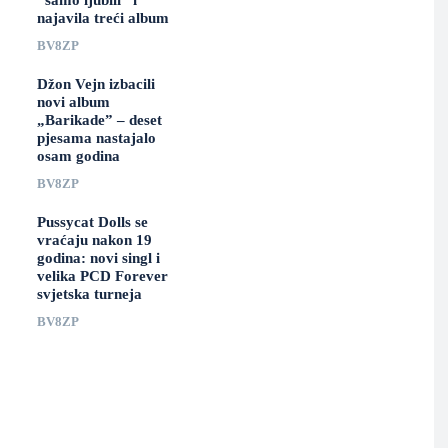
“samo ljubili” i
najavila treći album
BV8ZP
Džon Vejn izbacili
novi album
„Barikade” – deset
pjesama nastajalo
osam godina
BV8ZP
Pussycat Dolls se
vraćaju nakon 19
godina: novi singl i
velika PCD Forever
svjetska turneja
BV8ZP