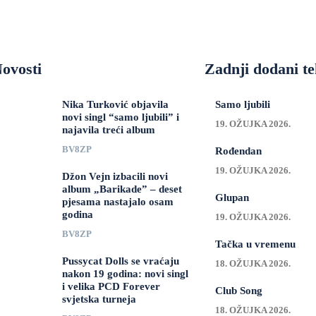
ovosti
Zadnji dodani te
Nika Turković objavila
Samo ljubili
novi singl “samo ljubili” i
19. OŽUJKA 2026.
najavila treći album
BV8ZP
Rođendan
19. OŽUJKA 2026.
Džon Vejn izbacili novi
album „Barikade” – deset
Glupan
pjesama nastajalo osam
godina
19. OŽUJKA 2026.
BV8ZP
Tačka u vremenu
Pussycat Dolls se vraćaju
18. OŽUJKA 2026.
nakon 19 godina: novi singl
i velika PCD Forever
Club Song
svjetska turneja
18. OŽUJKA 2026.