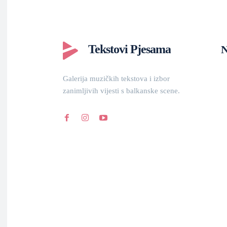
Tekstovi Pjesama
N
Galerija muzičkih tekstova i izbor
zanimljivih vijesti s balkanske scene.