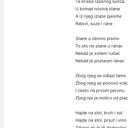
Ta kriska razenog sunca
U komad novina stane
A iz njeg izlaze pjesme
Ratovi, suze i rane
Stane u zenino pismo
To sto ne stane u ranac
Nekad je svileni rubac
Nekad je pozlacen lanac
Zbog njeg se odlazi tamo
Zbog njeg se ponovo vrac
I cesto na prvom peronu
Zbog nje je mokro od plac
Hajde na stol, kruh i sol
Hajde na stol, prsut i vino
Zdravo mi budi domovino