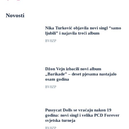
Novosti
Nika Turković objavila novi singl “samo
ljubili” i najavila treći album
BV8ZP
Džon Vejn izbacili novi album
„Barikade” – deset pjesama nastajalo
osam godina
BV8ZP
Pussycat Dolls se vraćaju nakon 19
godina: novi singl i velika PCD Forever
svjetska turneja
BV8ZP