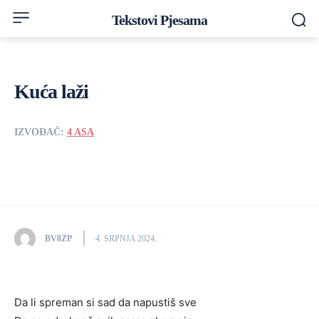
Tekstovi Pjesama
Kuća laži
IZVOĐAČ:
4 ASA
BV8ZP
4. SRPNJA 2024.
Da li spreman si sad da napustiš sve