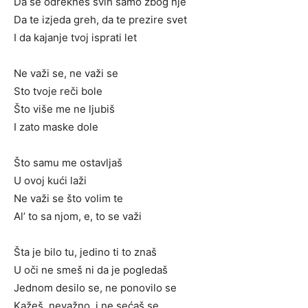
Da se odrekneš svih samo zbog nje
Da te izjeda greh, da te prezire svet
I da kajanje tvoj isprati let
Ne važi se, ne važi se
Sto tvoje reči bole
Što više me ne ljubiš
I zato maske dole
Što samu me ostavljaš
U ovoj kući laži
Ne važi se što volim te
Al’ to sa njom, e, to se važi
Šta je bilo tu, jedino ti to znaš
U oči ne smeš ni da je pogledaš
Jednom desilo se, ne ponovilo se
Kažeš, nevažno, i ne sećaš se