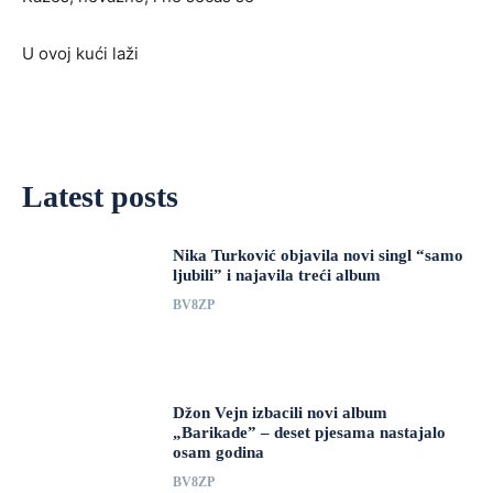
U ovoj kući laži
Latest posts
Nika Turković objavila novi singl “samo
ljubili” i najavila treći album
BV8ZP
Džon Vejn izbacili novi album
„Barikade” – deset pjesama nastajalo
osam godina
BV8ZP