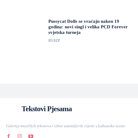
Pussycat Dolls se vraćaju nakon 19
godina: novi singl i velika PCD Forever
svjetska turneja
BV8ZP
Tekstovi Pjesama
Galerija muzičkih tekstova i izbor zanimljivih vijesti s balkanske scene.