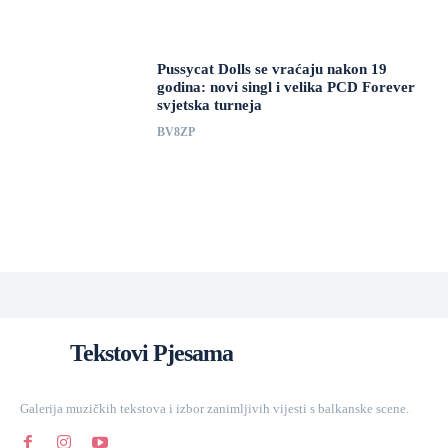
Pussycat Dolls se vraćaju nakon 19
godina: novi singl i velika PCD Forever
svjetska turneja
BV8ZP
Tekstovi Pjesama
Galerija muzičkih tekstova i izbor zanimljivih vijesti s balkanske scene.