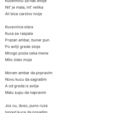
Kucevnicu za nas dvoje
Nit’ je mala, nit’ velika
Ali bice carstvo tvoje
Kucevnica stara
Kuca se raspala
Prazan ambar, bunar pun
Po avliji grede stoje
Mnogo posla ceka mene
Milo zlato moje
Moram ambar da popravim
Novu kucu da sagradim
A od greda iz avlije
Malu supu da napravim
Jos cu, duso, puno ruza
Ispred kuce da posadim