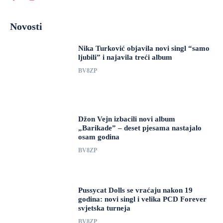
Novosti
Nika Turković objavila novi singl “samo
ljubili” i najavila treći album
BV8ZP
Džon Vejn izbacili novi album
„Barikade” – deset pjesama nastajalo
osam godina
BV8ZP
Pussycat Dolls se vraćaju nakon 19
godina: novi singl i velika PCD Forever
svjetska turneja
BV8ZP