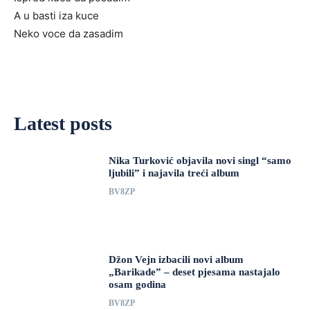
A u basti iza kuce
Neko voce da zasadim
Latest posts
Nika Turković objavila novi singl “samo
ljubili” i najavila treći album
BV8ZP
Džon Vejn izbacili novi album
„Barikade” – deset pjesama nastajalo
osam godina
BV8ZP