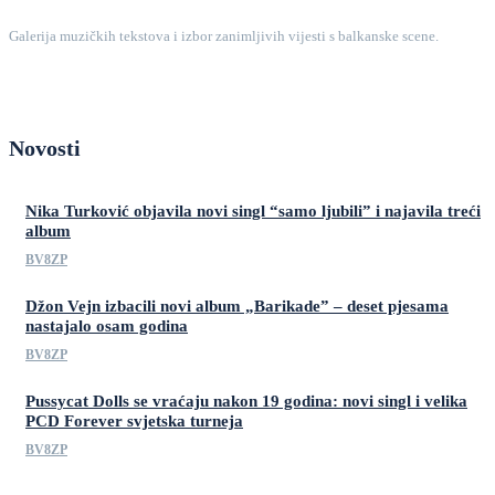
Galerija muzičkih tekstova i izbor zanimljivih vijesti s balkanske scene.
Novosti
Nika Turković objavila novi singl “samo ljubili” i najavila treći
album
BV8ZP
Džon Vejn izbacili novi album „Barikade” – deset pjesama
nastajalo osam godina
BV8ZP
Pussycat Dolls se vraćaju nakon 19 godina: novi singl i velika
PCD Forever svjetska turneja
BV8ZP