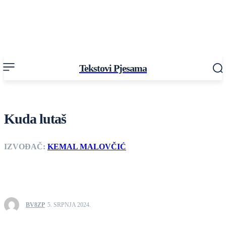
Tekstovi Pjesama
Kuda lutaš
IZVOĐAČ:
KEMAL MALOVČIĆ
BV8ZP
5. SRPNJA 2024.