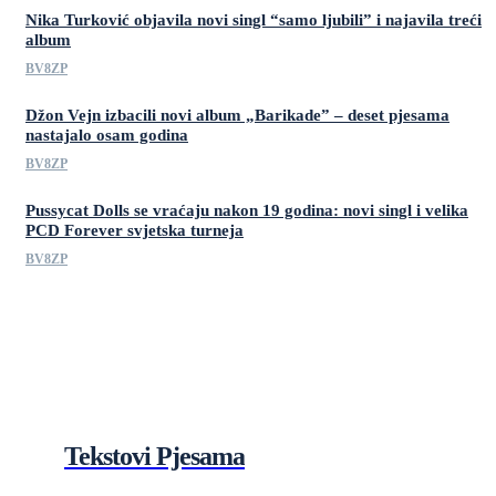
Nika Turković objavila novi singl “samo ljubili” i najavila treći
album
BV8ZP
Džon Vejn izbacili novi album „Barikade” – deset pjesama
nastajalo osam godina
BV8ZP
Pussycat Dolls se vraćaju nakon 19 godina: novi singl i velika
PCD Forever svjetska turneja
BV8ZP
Tekstovi Pjesama