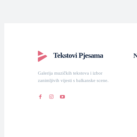
Tekstovi Pjesama
N
Galerija muzičkih tekstova i izbor
zanimljivih vijesti s balkanske scene.