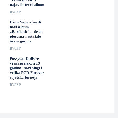
“samo ljubili” i
najavila treći album
BV8ZP
Džon Vejn izbacili
novi album
„Barikade” – deset
pjesama nastajalo
osam godina
BV8ZP
Pussycat Dolls se
vraćaju nakon 19
godina: novi singl i
velika PCD Forever
svjetska turneja
BV8ZP