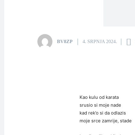
BV8ZP
4. SRPNJA 2024.
Kao kulu od karata
srusio si moje nade
kad rek’o si da odlazis
moje srce zamrije, stade