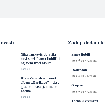
ovosti
Zadnji dodani te
Nika Turković objavila
Samo ljubili
novi singl “samo ljubili” i
19. OŽUJKA 2026.
najavila treći album
BV8ZP
Rođendan
19. OŽUJKA 2026.
Džon Vejn izbacili novi
album „Barikade” – deset
Glupan
pjesama nastajalo osam
godina
19. OŽUJKA 2026.
BV8ZP
Tačka u vremenu