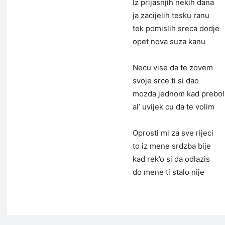
Iz prijasnjih nekih dana
ja zacijelih tesku ranu
tek pomislih sreca dodje
opet nova suza kanu
Necu vise da te zovem
svoje srce ti si dao
mozda jednom kad prebol
al’ uvijek cu da te volim
Oprosti mi za sve rijeci
to iz mene srdzba bije
kad rek’o si da odlazis
do mene ti stalo nije