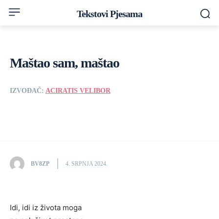
Tekstovi Pjesama
Maštao sam, maštao
IZVOĐAČ:
ACIRATIS VELIBOR
BV8ZP
4. SRPNJA 2024.
Idi, idi iz života moga