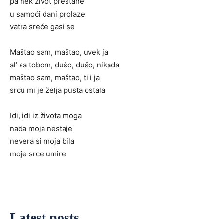
pa nek život prestane
u samoći dani prolaze
vatra sreće gasi se
Maštao sam, maštao, uvek ja
al’ sa tobom, dušo, dušo, nikada
maštao sam, maštao, ti i ja
srcu mi je želja pusta ostala
Idi, idi iz života moga
nada moja nestaje
nevera si moja bila
moje srce umire
Latest posts