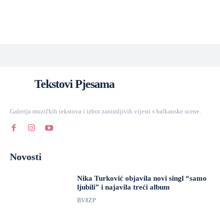
Tekstovi Pjesama
Galerija muzičkih tekstova i izbor zanimljivih vijesti s balkanske scene.
Novosti
Nika Turković objavila novi singl “samo
ljubili” i najavila treći album
BV8ZP