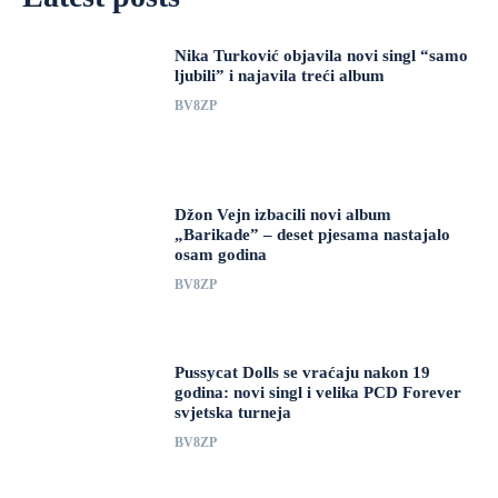
Nika Turković objavila novi singl “samo
ljubili” i najavila treći album
BV8ZP
Džon Vejn izbacili novi album
„Barikade” – deset pjesama nastajalo
osam godina
BV8ZP
Pussycat Dolls se vraćaju nakon 19
godina: novi singl i velika PCD Forever
svjetska turneja
BV8ZP