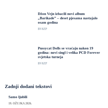
Džon Vejn izbacili novi album
„Barikade” – deset pjesama nastajalo
osam godina
BV8ZP
Pussycat Dolls se vraćaju nakon 19
godina: novi singl i velika PCD Forever
svjetska turneja
BV8ZP
Zadnji dodani tekstovi
Samo ljubili
19. OŽUJKA 2026.