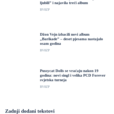
ljubili” i najavila treći album
BV8ZP
Džon Vejn izbacili novi album
„Barikade” – deset pjesama nastajalo
osam godina
BV8ZP
Pussycat Dolls se vraćaju nakon 19
godina: novi singl i velika PCD Forever
svjetska turneja
BV8ZP
Zadnji dodani tekstovi