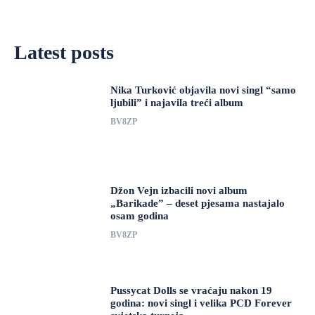
Latest posts
Nika Turković objavila novi singl “samo
ljubili” i najavila treći album
BV8ZP
Džon Vejn izbacili novi album
„Barikade” – deset pjesama nastajalo
osam godina
BV8ZP
Pussycat Dolls se vraćaju nakon 19
godina: novi singl i velika PCD Forever