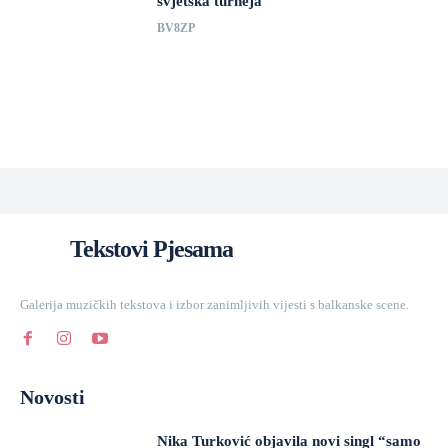
svjetska turneja
BV8ZP
Tekstovi Pjesama
Galerija muzičkih tekstova i izbor zanimljivih vijesti s balkanske scene.
Novosti
Nika Turković objavila novi singl “samo