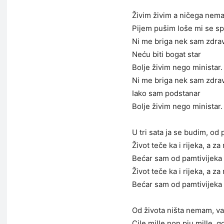
Živim živim a ničega nem
Pijem pušim loše mi se s
Ni me briga nek sam zdra
Neću biti bogat star
Bolje živim nego ministar.
Ni me briga nek sam zdra
Iako sam podstanar
Bolje živim nego ministar.
U tri sata ja se budim, od 
Život teče ka i rijeka, a z
Bećar sam od pamtivijeka
Život teče ka i rijeka, a z
Bećar sam od pamtivijeka
Od života ništa nemam, v
Cile mille non piu mille, g