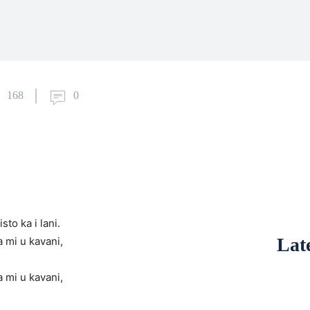
168
0
sto ka i lani.
Late
a mi u kavani,
a mi u kavani,