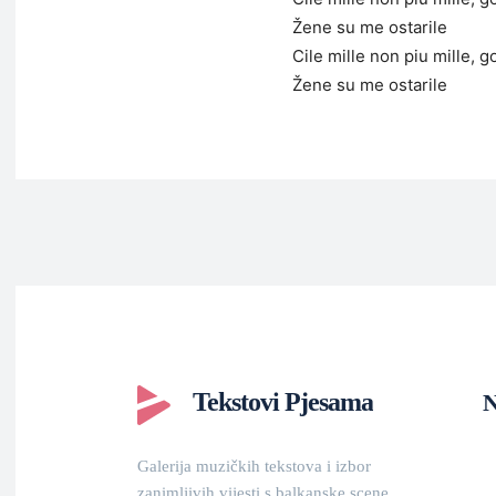
Žene su me ostarile
Cile mille non piu mille, g
Žene su me ostarile
Tekstovi Pjesama
N
Galerija muzičkih tekstova i izbor
zanimljivih vijesti s balkanske scene.