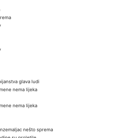
a
prema
v
v
pijanstva glava ludi
a mene nema lijeka
a mene nema lijeka
anzemaljac nešto sprema
odine su proletile