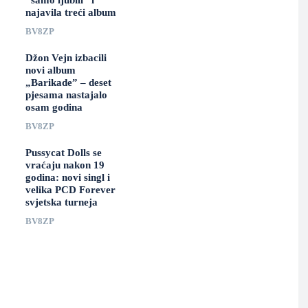
“samo ljubili” i
najavila treći album
BV8ZP
Džon Vejn izbacili
novi album
„Barikade” – deset
pjesama nastajalo
osam godina
BV8ZP
Pussycat Dolls se
vraćaju nakon 19
godina: novi singl i
velika PCD Forever
svjetska turneja
BV8ZP