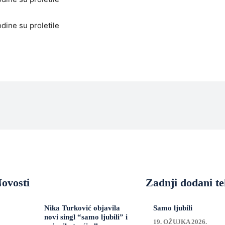
odine su proletile
ovosti
Zadnji dodani te
Nika Turković objavila
Samo ljubili
novi singl “samo ljubili” i
19. OŽUJKA 2026.