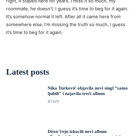
right, it stayed here for years. I miss it so much, my
roommate, he doesn’t. I guess it’s time to beg for it again.
It’s somehow normal it left. After all it came here from
somewhere else. I’m missing the truth so much, I guess
it’s time to beg for it again.
Latest posts
Nika Turković objavila novi singl “samo
ljubili” i najavila treći album
BV8ZP
Džon Vejn izbacili novi album