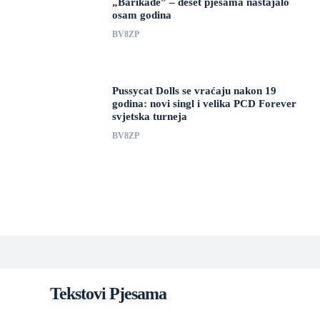
„Barikade” – deset pjesama nastajalo
osam godina
BV8ZP
Pussycat Dolls se vraćaju nakon 19
godina: novi singl i velika PCD Forever
svjetska turneja
BV8ZP
Tekstovi Pjesama