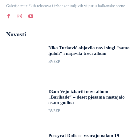
Galerija muzičkih tekstova i izbor zanimljivih vijesti s balkanske scene.
Novosti
Nika Turković objavila novi singl “samo
ljubili” i najavila treći album
BV8ZP
Džon Vejn izbacili novi album
„Barikade” – deset pjesama nastajalo
osam godina
BV8ZP
Pussycat Dolls se vraćaju nakon 19