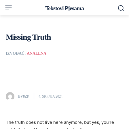
Tekstovi Pjesama
Missing Truth
IZVOĐAČ:
ANALENA
BV8ZP
4. SRPNJA 2024.
The truth does not live here anymore, but yes, you’re