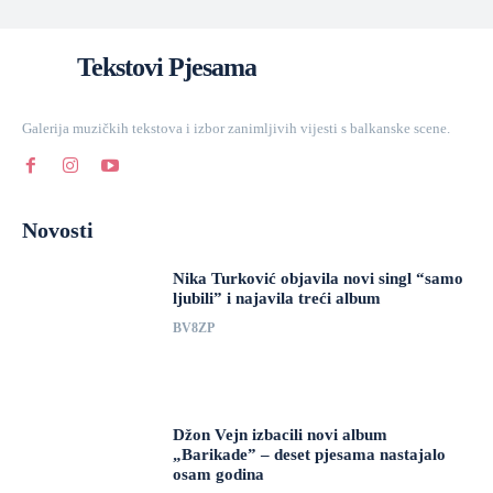
Tekstovi Pjesama
Galerija muzičkih tekstova i izbor zanimljivih vijesti s balkanske scene.
Novosti
Nika Turković objavila novi singl “samo
ljubili” i najavila treći album
BV8ZP
Džon Vejn izbacili novi album
„Barikade” – deset pjesama nastajalo
osam godina