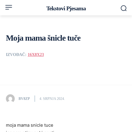
Tekstovi Pjesama
Moja mama šnicle tuče
IZVOĐAČ:
16X8X23
BV8ZP
4. SRPNJA 2024.
moja mama snicle tuce