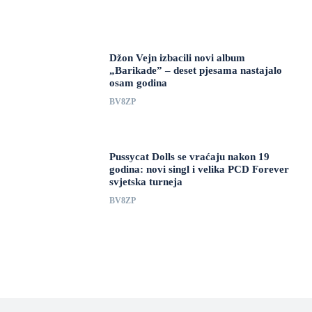
Džon Vejn izbacili novi album
„Barikade” – deset pjesama nastajalo
osam godina
BV8ZP
Pussycat Dolls se vraćaju nakon 19
godina: novi singl i velika PCD Forever
svjetska turneja
BV8ZP